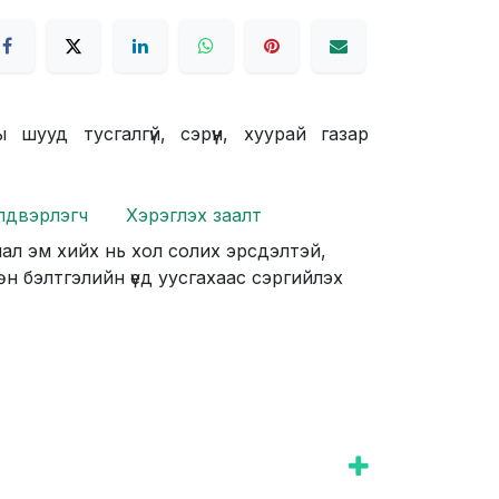
шууд тусгалгүй, сэрүүн, хуурай газар
лдвэрлэгч
Хэрэглэх заалт
ал эм хийх нь хол солих эрсдэлтэй,
өн бэлтгэлийн үед уусгахаас сэргийлэх