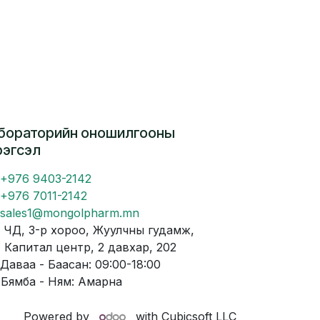
бораторийн оношилгооны
рэгсэл
+976 9403-2142
+976 7011-2142
sales1@mongolpharm.mn
Д, 3-р хороо, Жуулчны гудамж,
питал центр, 2 давхар, 202
аваа - Баасан: 09:00-18:00
мба - Ням: Амарна
Powered by
with Cubicsoft LLC