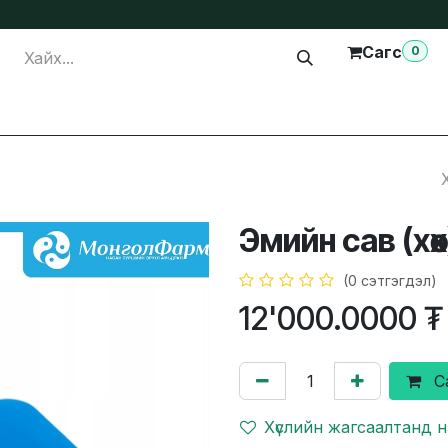
Сагс
0
лга
Тусламж
Бидэнтэй холбогдох
Эмийн сав (хөх
(0 сэтгэгдэл)
12'000.0000
₮
С
Хүслийн жагсаалтанд 