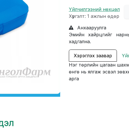
Үйлчилгээний нөхцөл
Хүргэлт: 1 ажлын өдөр
Анхааруулга
Эмийн хайрцгийг нарны 
хадгална.
Хэрэглэх заавар
Үй
Нэг төрлийн цагаан шахм
өнгө нь ялгаж эсвэл зөвх
арга
гдэл