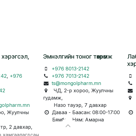
 хэрэгсэл,
Эмнэлгийн тоног төхөөрөмж
Ла
хэ
+976 8013-2142
142
,
+976
+976 7013-2142
ts@mongolpharm.mn
42
ЧД, 2-р хороо, Жуулчны
гудамж,
Ч
golpharm.mn
Назо тауэр, 7 давхар
Ка
о, Жуулчны
Даваа - Баасан: 08:00-17:00
Д
Бямба - Ням: Амарна
Бя
, 2 давхар,
р хамгаалагдсан.