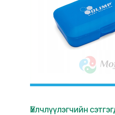
Үйлчлүүлэгчийн сэтгэ