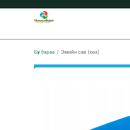
Skip to Content
Бидний тухай
Нийтлэл
Онлайн захиа
Бүх бараа
Эмийн сав (хөх)