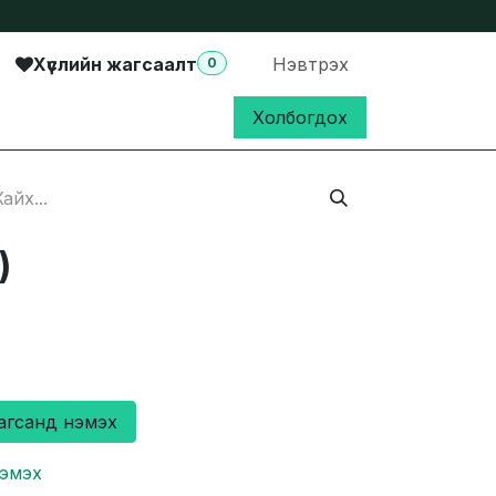
Хүслийн жагсаалт
Нэвтрэх
0
Холбогдох
)
агсанд нэмэх
нэмэх