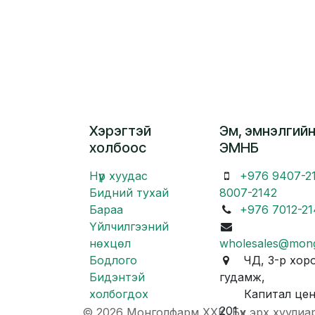
Хэрэгтэй
Эм, эмнэлгийн
холбоос
ЭМНБ
Нүүр хуудас
+976 9407-2
Бидний тухай
8007-2142
Бараа
+976 7012-21
Үйлчилгээний
нөхцөл
wholesales@mon
Бодлого
ЧД, 3-р хоро
Бидэнтэй
гудамж,
холбогдох
Капитал центр
201
© 2026 Монголфарм ХХК. Бүх эрх хуулиа