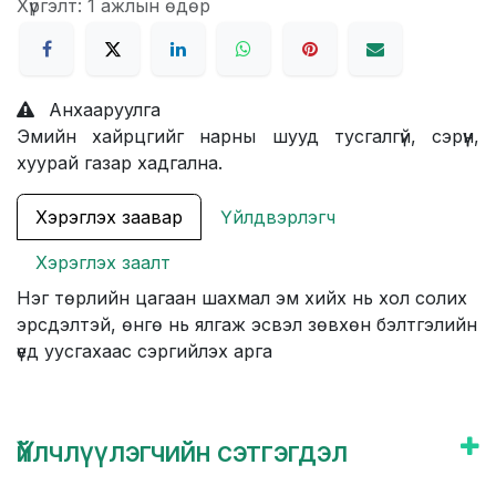
Хүргэлт: 1 ажлын өдөр
Анхааруулга
Эмийн хайрцгийг нарны шууд тусгалгүй, сэрүүн,
хуурай газар хадгална.
Хэрэглэх заавар
Үйлдвэрлэгч
Хэрэглэх заалт
Нэг төрлийн цагаан шахмал эм хийх нь хол солих
эрсдэлтэй, өнгө нь ялгаж эсвэл зөвхөн бэлтгэлийн
үед уусгахаас сэргийлэх арга
Үйлчлүүлэгчийн сэтгэгдэл