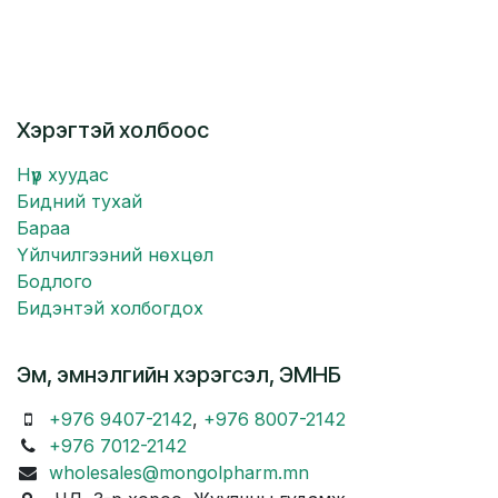
Хэрэгтэй холбоос
Нүүр хуудас
Бидний тухай
Бараа
Үйлчилгээний нөхцөл
Бодлого
Бидэнтэй холбогдох
Эм, эмнэлгийн хэрэгсэл, ЭМНБ
+976 9407-2142
,
+976 8007-2142
+976 7012-2142
wholesales@mongolpharm.mn