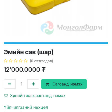
Эмийн сав (шар)
(0 сэтгэгдэл)
12'000.0000
₮
Сагсанд нэмэх
Хүслийн жагсаалтанд нэмэх
Үйлчилгээний нөхцөл