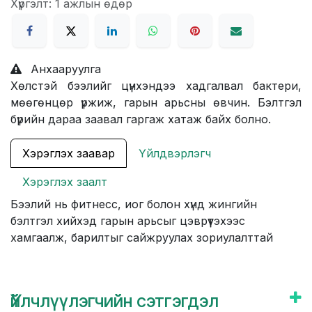
Хүргэлт: 1 ажлын өдөр
Анхааруулга
Хөлстэй бээлийг цүнхэндээ хадгалвал бактери,
мөөгөнцөр үржиж, гарын арьсны өвчин. Бэлтгэл
бүрийн дараа заавал гаргаж хатаж байх болно.
Хэрэглэх заавар
Үйлдвэрлэгч
Хэрэглэх заалт
Бээлий нь фитнесс, иог болон хүнд жингийн
бэлтгэл хийхэд гарын арьсыг цэврүүтэхээс
хамгаалж, барилтыг сайжруулах зориулалттай
Үйлчлүүлэгчийн сэтгэгдэл