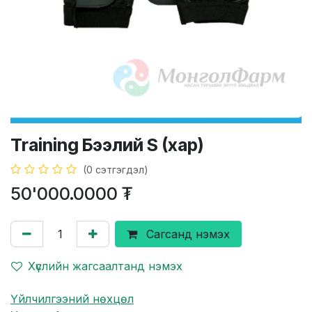
Training Бээлий S (хар)
(0 сэтгэгдэл)
50'000.0000
₮
Сагсанд нэмэх
Хүслийн жагсаалтанд нэмэх
Үйлчилгээний нөхцөл