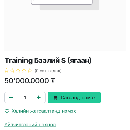
Training Бээлий S (ягаан)
(0 сэтгэгдэл)
50'000.0000
₮
Сагсанд нэмэх
Хүслийн жагсаалтанд нэмэх
Үйлчилгээний нөхцөл