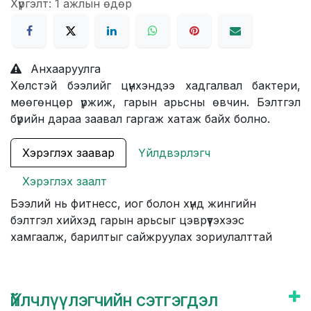
Хүргэлт: 1 ажлын өдөр
Анхааруулга
Хөлстэй бээлийг цүнхэндээ хадгалвал бактери,
мөөгөнцөр үржиж, гарын арьсны өвчин. Бэлтгэл
бүрийн дараа заавал гаргаж хатаж байх болно.
Хэрэглэх заавар
Үйлдвэрлэгч
Хэрэглэх заалт
Бээлий нь фитнесс, иог болон хүнд жингийн
бэлтгэл хийхэд гарын арьсыг цэврүүтэхээс
хамгаалж, барилтыг сайжруулах зориулалттай
Үйлчлүүлэгчийн сэтгэгдэл