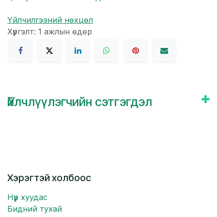
Үйлчилгээний нөхцөл
Хүргэлт: 1 ажлын өдөр
Үйлчлүүлэгчийн сэтгэгдэл
Хэрэгтэй холбоос
Нүүр хуудас
Бидний тухай