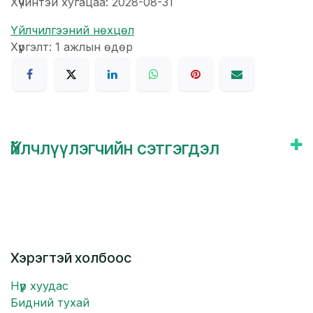
Хүчинтэй хугацаа: 2028-08-31
Үйлчилгээний нөхцөл
Хүргэлт: 1 ажлын өдөр
Үйлчлүүлэгчийн сэтгэгдэл
Хэрэгтэй холбоос
Нүүр хуудас
Бидний тухай