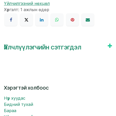
Үйлчилгээний нөхцөл
Хүргэлт: 1 ажлын өдөр
Үйлчлүүлэгчийн сэтгэгдэл
Хэрэгтэй холбоос
Нүүр хуудас
Бидний тухай
Бараа