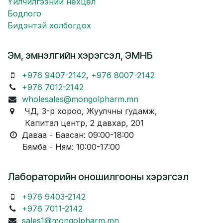
Үйлчилгээний нөхцөл
Бодлого
Бидэнтэй холбогдох
Эм, эмнэлгийн хэрэгсэл, ЭМНБ
+976 9407-2142
,
+976 8007-2142
+976 7012-2142
wholesales@mongolpharm.mn
ЧД, 3-р хороо, Жуулчны гудамж,
Капитал центр, 2 давхар, 201
Даваа - Баасан: 09:00-18:00
Бямба - Ням: 10:00-17:00
Лабораторийн оношилгооны хэрэгсэл
+976 9403-2142
+976 7011-2142
sales1@mongolpharm.mn