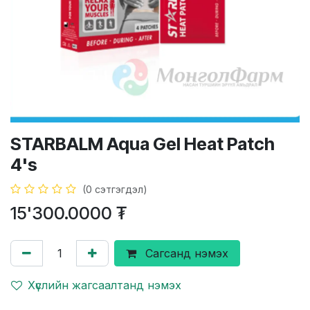
STARBALM Aqua Gel Heat Patch
4's
(0 сэтгэгдэл)
15'300.0000
₮
Сагсанд нэмэх
Хүслийн жагсаалтанд нэмэх