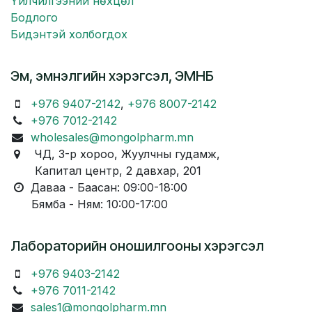
Үйлчилгээний нөхцөл
Бодлого
Бидэнтэй холбогдох
Эм, эмнэлгийн хэрэгсэл, ЭМНБ
+976 9407-2142
,
+976 8007-2142
+976 7012-2142
wholesales@mongolpharm.mn
ЧД, 3-р хороо, Жуулчны гудамж,
Капитал центр, 2 давхар, 201
Даваа - Баасан: 09:00-18:00
Бямба - Ням: 10:00-17:00
Лабораторийн оношилгооны хэрэгсэл
+976 9403-2142
+976 7011-2142
sales1@mongolpharm.mn