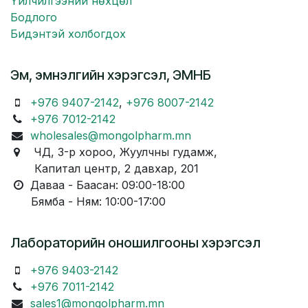
Үйлчилгээний нөхцөл
Бодлого
Бидэнтэй холбогдох
Эм, эмнэлгийн хэрэгсэл, ЭМНБ
+976 9407-2142
,
+976 8007-2142
+976 7012-2142
wholesales@mongolpharm.mn
ЧД, 3-р хороо, Жуулчны гудамж,
Капитал центр, 2 давхар, 201
Даваа - Баасан: 09:00-18:00
Бямба - Ням: 10:00-17:00
Лабораторийн оношилгооны хэрэгсэл
+976 9403-2142
+976 7011-2142
sales1@mongolpharm.mn