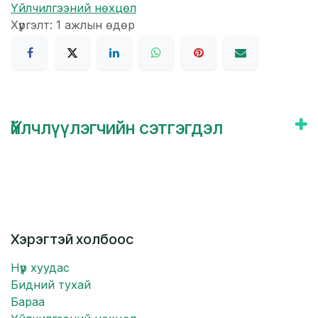
Үйлчилгээний нөхцөл
Хүргэлт: 1 ажлын өдөр
Үйлчлүүлэгчийн сэтгэгдэл
Хэрэгтэй холбоос
Нүүр хуудас
Бидний тухай
Бараа