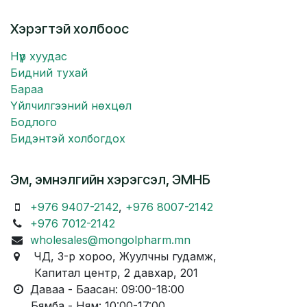
Хэрэгтэй холбоос
Нүүр хуудас
Бидний тухай
Бараа
Үйлчилгээний нөхцөл
Бодлого
Бидэнтэй холбогдох
Эм, эмнэлгийн хэрэгсэл, ЭМНБ
+976 9407-2142
,
+976 8007-2142
+976 7012-2142
wholesales@mongolpharm.mn
ЧД, 3-р хороо, Жуулчны гудамж,
Капитал центр, 2 давхар, 201
Даваа - Баасан: 09:00-18:00
Бямба - Ням: 10:00-17:00