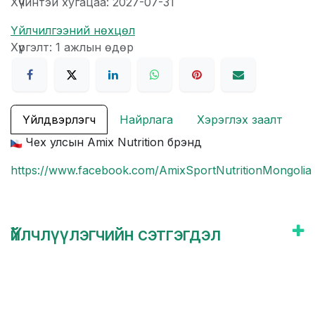
Хүчинтэй хугацаа: 2027-07-31
Үйлчилгээний нөхцөл
Хүргэлт: 1 ажлын өдөр
Үйлдвэрлэгч
Найрлага
Хэрэглэх заалт
Чех улсын Amix Nutrition брэнд
https://www.facebook.com/AmixSportNutritionMongolia
Үйлчлүүлэгчийн сэтгэгдэл