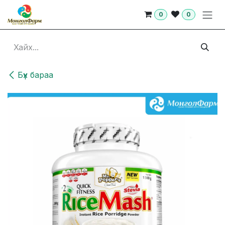
Skip to Content
0
0
Бүх бараа