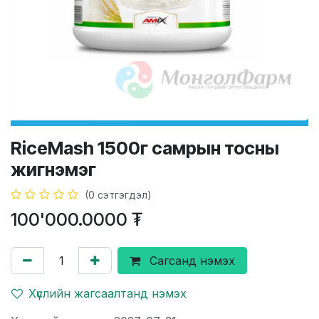
RiceMash 1500г самрын тосны
жигнэмэг
(0 сэтгэгдэл)
100'000.0000
₮
Сагсанд нэмэх
Хүслийн жагсаалтанд нэмэх