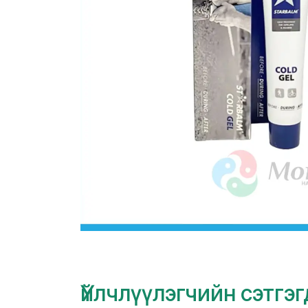
Үйлчлүүлэгчийн сэтгэ