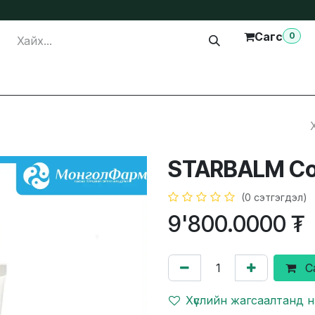
Сагс
0
лга
Тусламж
Бидэнтэй холбогдох
STARBALM Col
(0 сэтгэгдэл)
9'800.0000
₮
С
Хүслийн жагсаалтанд 