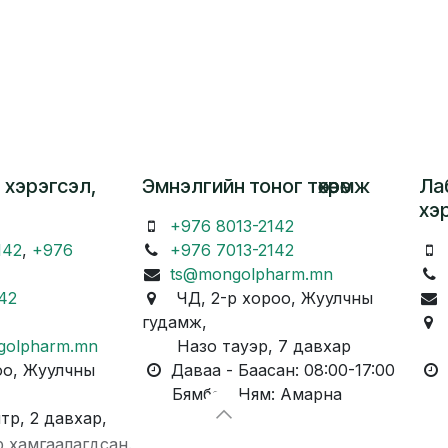
 хэрэгсэл,
Эмнэлгийн тоног төхөөрөмж
Ла
хэ
+976 8013-2142
142
,
+976
+976 7013-2142
ts@mongolpharm.mn
42
ЧД, 2-р хороо, Жуулчны
гудамж,
Ч
golpharm.mn
Назо тауэр, 7 давхар
Ка
о, Жуулчны
Даваа - Баасан: 08:00-17:00
Д
Бямба - Ням: Амарна
Бя
, 2 давхар,
р хамгаалагдсан.