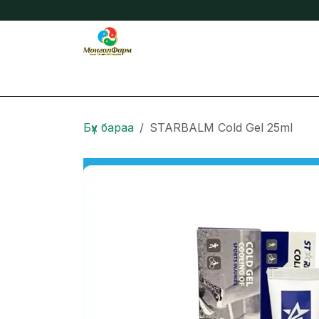
Skip to Content
Бидний тухай
Нийтлэл
Онлайн захиа
Бүх бараа
STARBALM Cold Gel 25ml