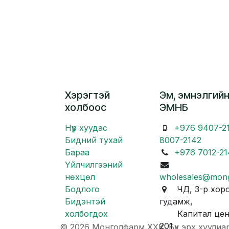
Хэрэгтэй
Эм, эмнэлгийн
холбоос
ЭМНБ
Нүүр хуудас
+976 9407-2
Бидний тухай
8007-2142
Бараа
+976 7012-21
Үйлчилгээний
нөхцөл
wholesales@mon
Бодлого
ЧД, 3-р хоро
Бидэнтэй
гудамж,
холбогдох
Капитал центр
201
© 2026 Монголфарм ХХК. Бүх эрх хуулиа