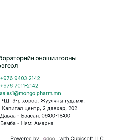
бораторийн оношилгооны
рэгсэл
+976 9403-2142
+976 7011-2142
sales1@mongolpharm.mn
Д, 3-р хороо, Жуулчны гудамж,
питал центр, 2 давхар, 202
аваа - Баасан: 09:00-18:00
мба - Ням: Амарна
Powered by
with Cubicsoft LLC