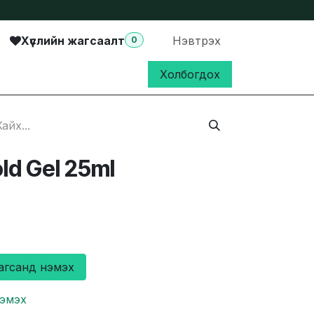
Хүслийн жагсаалт
Нэвтрэх
0
Холбогдох
d Gel 25ml
агсанд нэмэх
нэмэх