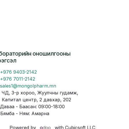
бораторийн оношилгооны
рэгсэл
+976 9403-2142
+976 7011-2142
sales1@mongolpharm.mn
Д, 3-р хороо, Жуулчны гудамж,
питал центр, 2 давхар, 202
аваа - Баасан: 09:00-18:00
мба - Ням: Амарна
Powered by
with Cubicsoft LLC