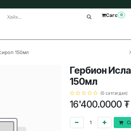
Сагс
0
лга
Тусламж
Бидэнтэй холбогдох
сироп 150мл
Гербион Исла
150мл
(0 сэтгэгдэл)
16'400.0000
₮
С