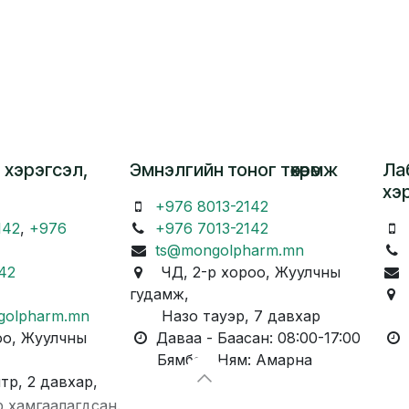
 хэрэгсэл,
Эмнэлгийн тоног төхөөрөмж
Ла
хэ
+976 8013-2142
142
,
+976
+976 7013-2142
ts@mongolpharm.mn
42
ЧД, 2-р хороо, Жуулчны
гудамж,
Ч
golpharm.mn
Назо тауэр, 7 давхар
Ка
о, Жуулчны
Даваа - Баасан: 08:00-17:00
Д
Бямба - Ням: Амарна
Бя
, 2 давхар,
р хамгаалагдсан.