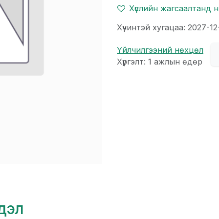
Хүслийн жагсаалтанд 
Хүчинтэй хугацаа: 2027-12
Үйлчилгээний нөхцөл
Хүргэлт: 1 ажлын өдөр
гдэл