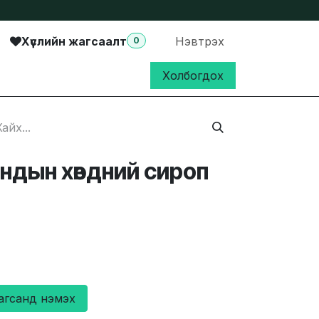
Хүслийн жагсаалт
Нэвтрэх
0
Холбогдох
ндын хөвдний сироп
агсанд нэмэх