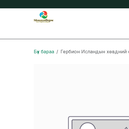
Skip to Content
Бидний тухай
Нийтлэл
Онлайн захиа
Бүх бараа
Гербион Исландын хөвдний 