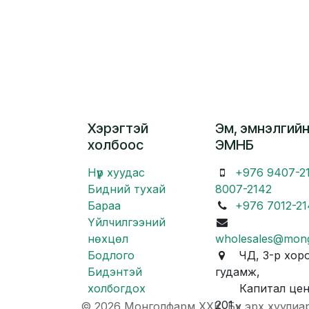
Хэрэгтэй
Эм, эмнэлгийн
холбоос
ЭМНБ
Нүүр хуудас
+976 9407-2
Бидний тухай
8007-2142
Бараа
+976 7012-21
Үйлчилгээний
нөхцөл
wholesales@mon
Бодлого
ЧД, 3-р хоро
Бидэнтэй
гудамж,
холбогдох
Капитал центр
201
© 2026 Монголфарм ХХК. Бүх эрх хуулиа