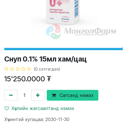
Снуп 0.1% 15мл хам/цац
(0 сэтгэгдэл)
15'250.0000
₮
Сагсанд нэмэх
Хүслийн жагсаалтанд нэмэх
Хүчинтэй хугацаа: 2030-11-30