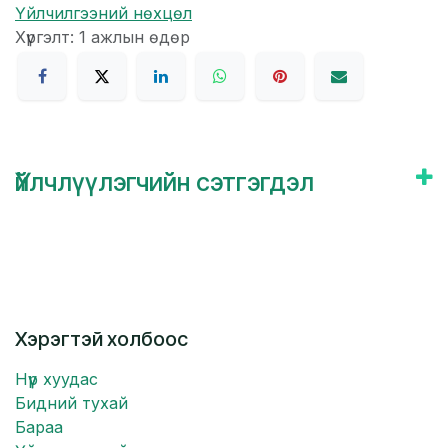
Үйлчилгээний нөхцөл
Хүргэлт: 1 ажлын өдөр
Үйлчлүүлэгчийн сэтгэгдэл
Хэрэгтэй холбоос
Нүүр хуудас
Бидний тухай
Бараа