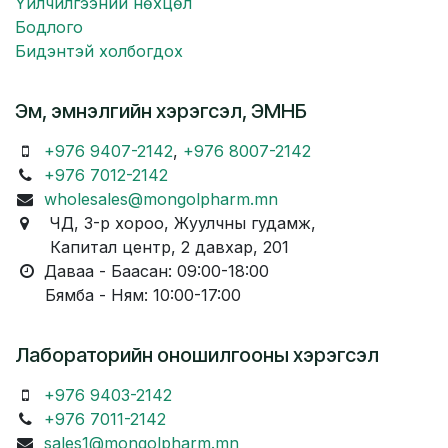
Үйлчилгээний нөхцөл
Бодлого
Бидэнтэй холбогдох
Эм, эмнэлгийн хэрэгсэл, ЭМНБ
+976 9407-2142
,
+976 8007-2142
+976 7012-2142
wholesales@mongolpharm.mn
ЧД, 3-р хороо, Жуулчны гудамж,
Капитал центр, 2 давхар, 201
Даваа - Баасан: 09:00-18:00
Бямба - Ням: 10:00-17:00
Лабораторийн оношилгооны хэрэгсэл
+976 9403-2142
+976 7011-2142
sales1@mongolpharm.mn