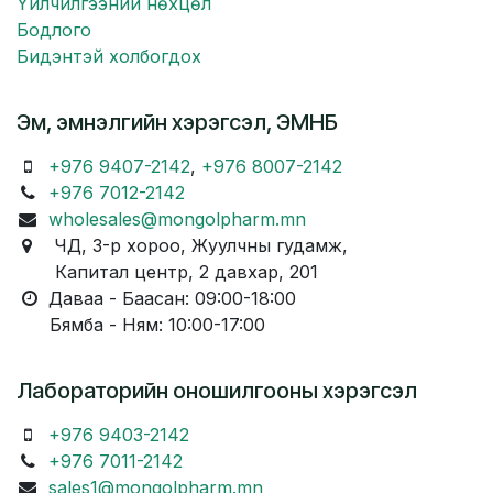
Үйлчилгээний нөхцөл
Бодлого
Бидэнтэй холбогдох
Эм, эмнэлгийн хэрэгсэл, ЭМНБ
+976 9407-2142
,
+976 8007-2142
+976 7012-2142
wholesales@mongolpharm.mn
ЧД, 3-р хороо, Жуулчны гудамж,
Капитал центр, 2 давхар, 201
Даваа - Баасан: 09:00-18:00
Бямба - Ням: 10:00-17:00
Лабораторийн оношилгооны хэрэгсэл
+976 9403-2142
+976 7011-2142
sales1@mongolpharm.mn