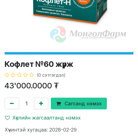
Кофлет №60 жүрж
(0 сэтгэгдэл)
43'000.0000
₮
Сагсанд нэмэх
Хүслийн жагсаалтанд нэмэх
Хүчинтэй хугацаа: 2028-02-29