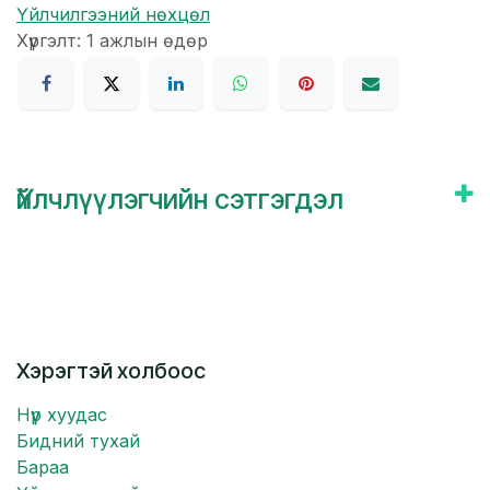
Үйлчилгээний нөхцөл
Хүргэлт: 1 ажлын өдөр
Үйлчлүүлэгчийн сэтгэгдэл
Хэрэгтэй холбоос
Нүүр хуудас
Бидний тухай
Бараа