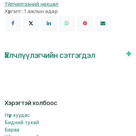
Үйлчилгээний нөхцөл
Хүргэлт: 1 ажлын өдөр
Үйлчлүүлэгчийн сэтгэгдэл
Хэрэгтэй холбоос
Нүүр хуудас
Бидний тухай
Бараа