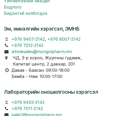
Үйлчилгээний нөхцөл
Бодлого
Бидэнтэй холбогдох
Эм, эмнэлгийн хэрэгсэл, ЭМНБ
+976 9407-2142
,
+976 8007-2142
+976 7012-2142
wholesales@mongolpharm.mn
ЧД, 3-р хороо, Жуулчны гудамж,
Капитал центр, 2 давхар, 201
Даваа - Баасан: 09:00-18:00
Бямба - Ням: 10:00-17:00
Лабораторийн оношилгооны хэрэгсэл
+976 9403-2142
+976 7011-2142
sales1@mongolpharm.mn