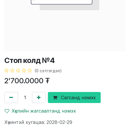
Стоп колд №4
(0 сэтгэгдэл)
2'700.0000
₮
Сагсанд нэмэх
Хүслийн жагсаалтанд нэмэх
Хүчинтэй хугацаа: 2028-02-29