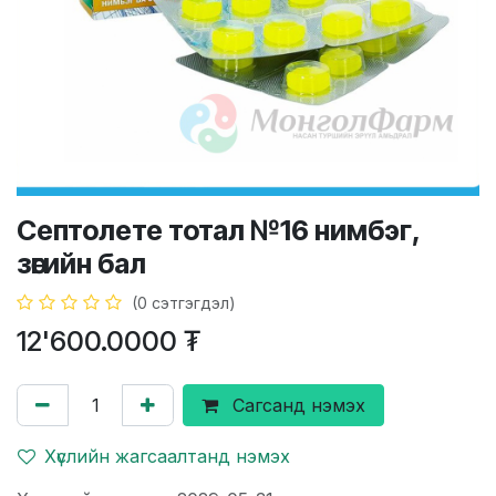
Септолете тотал №16 нимбэг,
зөгийн бал
(0 сэтгэгдэл)
12'600.0000
₮
Сагсанд нэмэх
Хүслийн жагсаалтанд нэмэх