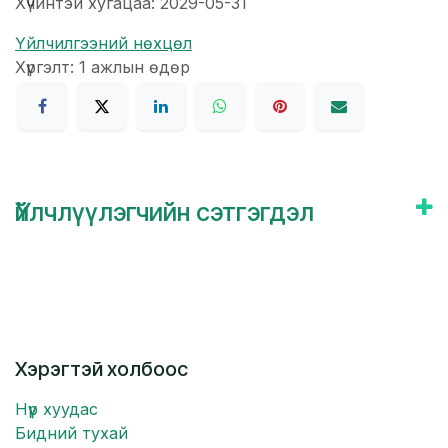
Хүчинтэй хугацаа: 2029-05-31
Үйлчилгээний нөхцөл
Хүргэлт: 1 ажлын өдөр
Үйлчлүүлэгчийн сэтгэгдэл
Хэрэгтэй холбоос
Нүүр хуудас
Бидний тухай