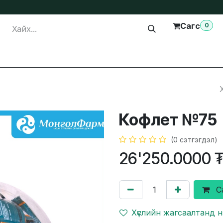
Сагс
0
лга
Тусламж
Бидэнтэй холбогдох
Кофлет №75
(0 сэтгэгдэл)
26'250.0000
С
Хүслийн жагсаалтанд 