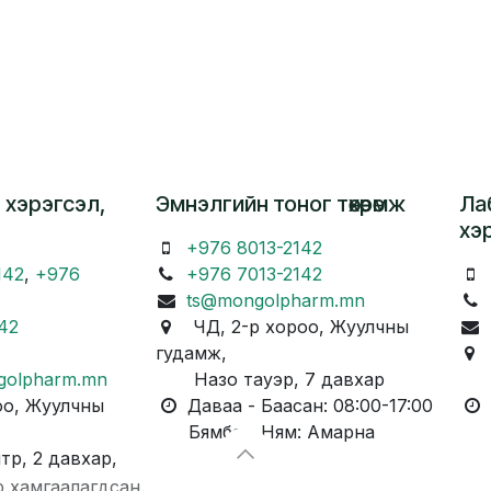
 хэрэгсэл,
Эмнэлгийн тоног төхөөрөмж
Ла
хэ
+976 8013-2142
142
,
+976
+976 7013-2142
ts@mongolpharm.mn
42
ЧД, 2-р хороо, Жуулчны
гудамж,
Ч
golpharm.mn
Назо тауэр, 7 давхар
Ка
о, Жуулчны
Даваа - Баасан: 08:00-17:00
Д
Бямба - Ням: Амарна
Бя
, 2 давхар,
р хамгаалагдсан.