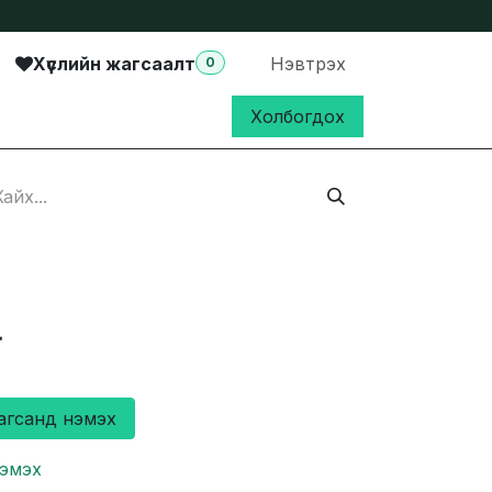
Хүслийн жагсаалт
Нэвтрэх
0
Холбогдох
₮
агсанд нэмэх
нэмэх