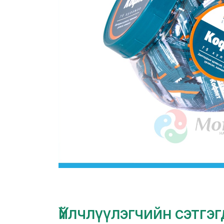
Үйлчлүүлэгчийн сэтгэ