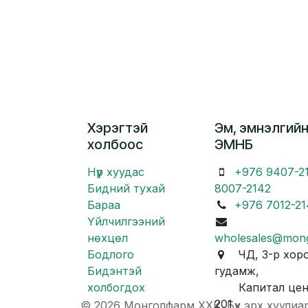
Хэрэгтэй
Эм, эмнэлгийн
холбоос
ЭМНБ
Нүүр хуудас
+976 9407-2
Бидний тухай
8007-2142
Бараа
+976 7012-21
Үйлчилгээний
нөхцөл
wholesales@mon
Бодлого
ЧД, 3-р хоро
Бидэнтэй
гудамж,
холбогдох
Капитал центр
201
© 2026 Монголфарм ХХК. Бүх эрх хуулиа