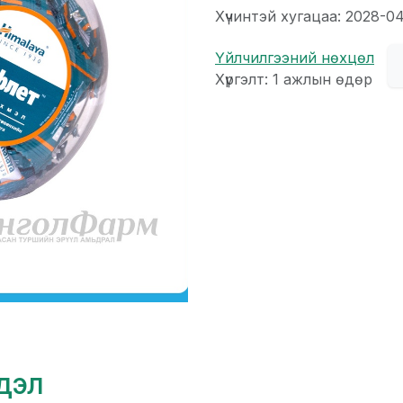
Хүчинтэй хугацаа: 2028-0
Үйлчилгээний нөхцөл
Хүргэлт: 1 ажлын өдөр
гдэл