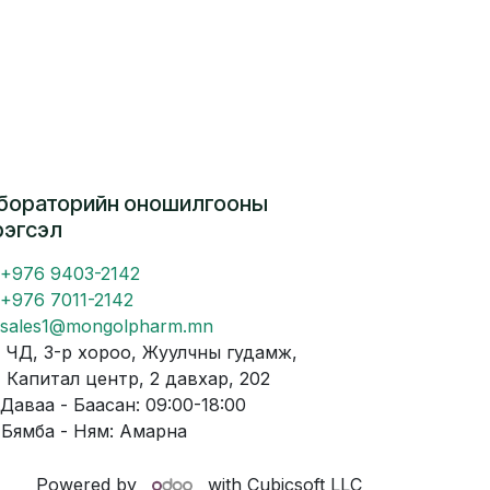
бораторийн оношилгооны
рэгсэл
+976 9403-2142
+976 7011-2142
sales1@mongolpharm.mn
Д, 3-р хороо, Жуулчны гудамж,
питал центр, 2 давхар, 202
аваа - Баасан: 09:00-18:00
мба - Ням: Амарна
Powered by
with Cubicsoft LLC