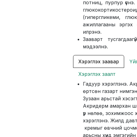
потниц, пурпур үүснэ.
глюкокортикост
(гипергликеми, глю
ажиллагааны эргэх
илрэнэ.
Зааварт тусгагдаа
мэдээлнэ.
Хэрэглэх заавар
Үй
Хэрэглэх заалт
Гадуур хэрэглэнэ. Ак
өртсөн газарт нимгэн 
Зузаан арьстай хэсэг
Акридерм амархан шин
үр нөлөө, зохимжоос х
хэрэглэнэ. Жилд дав
кремыг өвчний цочмо
арьсны хүнд эмгэгийн ү