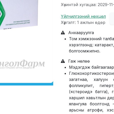
Хүчинтэй хугацаа: 2029-11
Үйлчилгээний нөхцөл
Хүргэлт: 1 ажлын өдөр
Анхааруулга
Том хэмжээний талба
хэрэглээнд: катаракт,
болгоомжилно.
Гаж нөлөө
Мэдэгдэж байгаагаар
Глюкокортикостер
загатнаа, халуун
фолликулит, гипер
(«стероид» батга),
харшил хавьтлын дерм
ялангуяа боолтонд 
арьсны атрофи, хэс