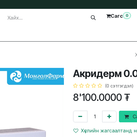
Сагс
0
лга
Тусламж
Бидэнтэй холбогдох
Акридерм 0.0
(0 сэтгэгдэл)
8'100.0000
₮
С
Хүслийн жагсаалтанд 