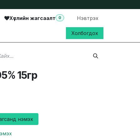
Хүслийн жагсаалт
Нэвтрэх
0
Холбогдох
5% 15гр
агсанд нэмэх
нэмэх