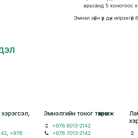
арьсанд 5 хоногоос хэт
Эмнэл зүйн үр дүн илрэхгү
гдэл
 хэрэгсэл,
Эмнэлгийн тоног төхөөрөмж
Ла
хэ
+976 8013-2142
142
,
+976
+976 7013-2142