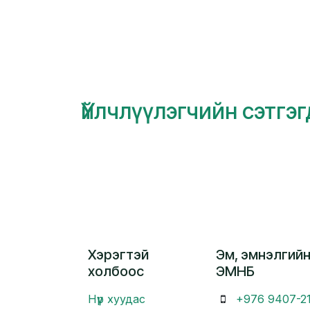
Үйлчлүүлэгчийн сэтгэ
Хэрэгтэй
Эм, эмнэлгийн
холбоос
ЭМНБ
Нүүр хуудас
+976 9407-2