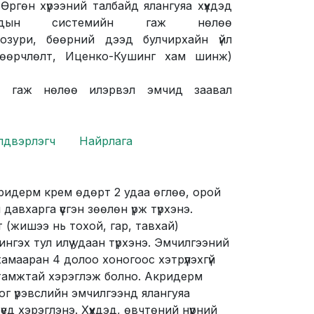
 Өргөн хүрээний талбайд ялангуяа хүүхдэд
ероидын системийн гаж нөлөө
козури, бөөрний дээд булчирхайн үйл
 өөрчлөлт, Иценко-Кушинг хам шинж)
гүй гаж нөлөө илэрвэл эмчид заавал
лдвэрлэгч
Найрлага
ридерм крем өдөрт 2 удаа өглөө, орой
давхарга үүсгэн зөөлөн үрж түрхэнэ.
т (жишээ нь тохой, гар, тавхай)
гэх тул илүү удаан түрхэнэ. Эмчилгээний
амааран 4 долоо хоногоос хэтрүүлэхгүй
тамжтай хэрэглэж болно. Акридерм
г үрэвслийн эмчилгээнд ялангуяа
ед хэрэглэнэ. Хүүхдэд, өвчтөний нүүрний