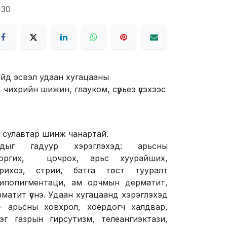
-30
йд эсвэл удаан хугацааны
 чихрийн шижин, глауком, сүрьеэ үүсэхээс
 сулавтар шинж чанартай.
оидыг гадуур хэрэглэхэд: арьсны
 оргих, цочрох, арьс хуурайших,
трихоз, стрии, батга төст тууралт
 гипопигментаци, ам орчмын дерматит,
атит үүснэ. Удаан хугацаанд хэрэглэхэд
– арьсны ховхрол, хоёрдогч халдвар,
эг газрын гирсутизм, телеангиэктази,