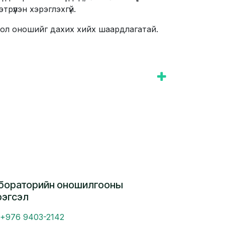
рүүлэн хэрэглэхгүй.
й бол оношийг дахих хийх шаардлагатай.
бораторийн оношилгооны
рэгсэл
+976 9403-2142