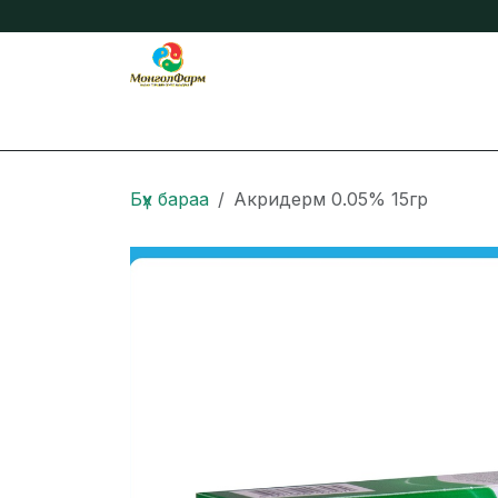
Skip to Content
Бидний тухай
Нийтлэл
Онлайн захиа
Бүх бараа
Акридерм 0.05% 15гр