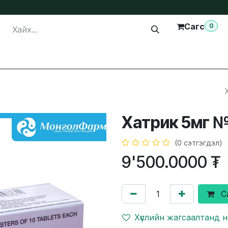
Сагс
0
лга
Тусламж
Бидэнтэй холбогдох
Хатрик 5мг 
(0 сэтгэгдэл)
9'500.0000
₮
С
Хүслийн жагсаалтанд 