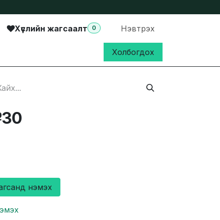
Хүслийн жагсаалт
Нэвтрэх
0
Холбогдох
№30
агсанд нэмэх
нэмэх