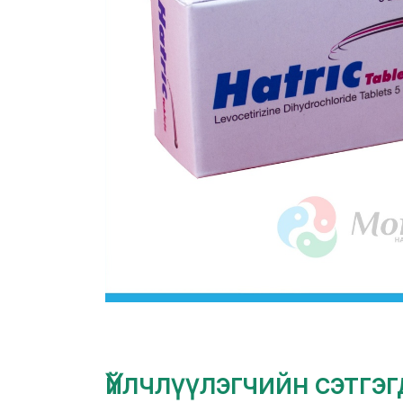
Үйлчлүүлэгчийн сэтгэ