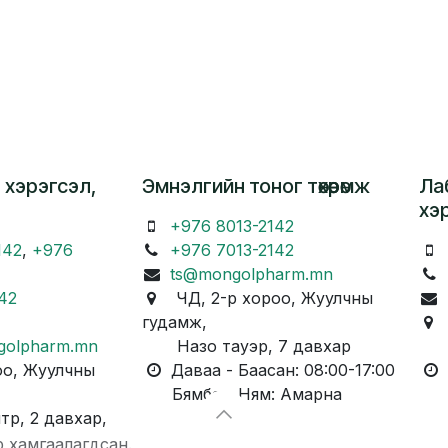
 хэрэгсэл,
Эмнэлгийн тоног төхөөрөмж
Ла
хэ
+976 8013-2142
142
,
+976
+976 7013-2142
ts@mongolpharm.mn
42
ЧД, 2-р хороо, Жуулчны
гудамж,
Ч
golpharm.mn
Назо тауэр, 7 давхар
Ка
о, Жуулчны
Даваа - Баасан: 08:00-17:00
Д
Бямба - Ням: Амарна
Бя
, 2 давхар,
р хамгаалагдсан.