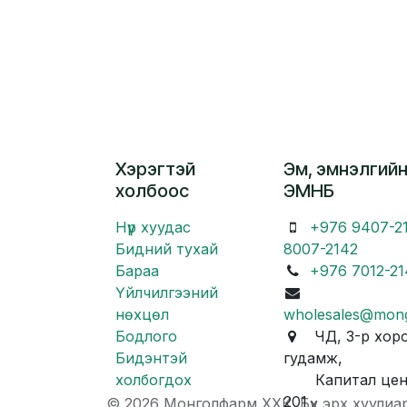
Хэрэгтэй
Эм, эмнэлгийн
холбоос
ЭМНБ
Нүүр хуудас
+976 9407-2
Бидний тухай
8007-2142
Бараа
+976 7012-21
Үйлчилгээний
нөхцөл
wholesales@mon
Бодлого
ЧД, 3-р хоро
Бидэнтэй
гудамж,
холбогдох
Капитал центр
201
© 2026 Монголфарм ХХК. Бүх эрх хуулиа