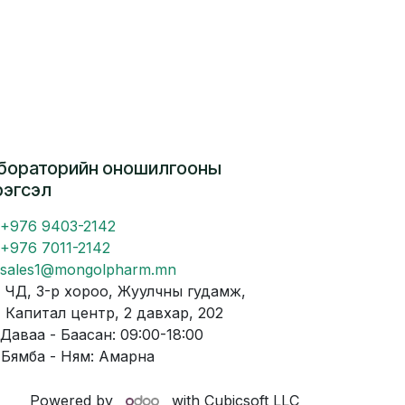
бораторийн оношилгооны
рэгсэл
+976 9403-2142
+976 7011-2142
sales1@mongolpharm.mn
Д, 3-р хороо, Жуулчны гудамж,
питал центр, 2 давхар, 202
аваа - Баасан: 09:00-18:00
мба - Ням: Амарна
Powered by
with Cubicsoft LLC