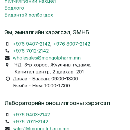
Үйлчилгээний нөхцөл
Бодлого
Бидэнтэй холбогдох
Эм, эмнэлгийн хэрэгсэл, ЭМНБ
+976 9407-2142
,
+976 8007-2142
+976 7012-2142
wholesales@mongolpharm.mn
ЧД, 3-р хороо, Жуулчны гудамж,
Капитал центр, 2 давхар, 201
Даваа - Баасан: 09:00-18:00
Бямба - Ням: 10:00-17:00
Лабораторийн оношилгооны хэрэгсэл
+976 9403-2142
+976 7011-2142
sales1@mongolpharm.mn