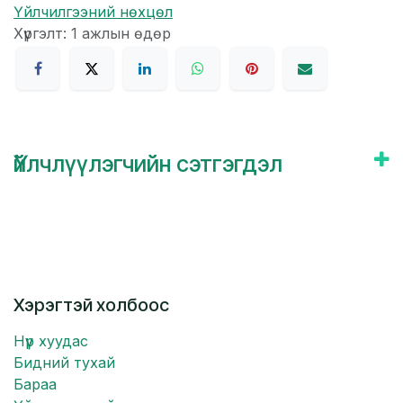
Үйлчилгээний нөхцөл
Хүргэлт: 1 ажлын өдөр
Үйлчлүүлэгчийн сэтгэгдэл
Хэрэгтэй холбоос
Нүүр хуудас
Бидний тухай
Бараа