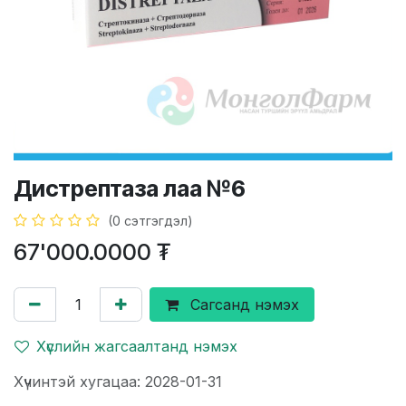
Дистрептаза лаа №6
(0 сэтгэгдэл)
67'000.0000
₮
Сагсанд нэмэх
Хүслийн жагсаалтанд нэмэх
Хүчинтэй хугацаа: 2028-01-31