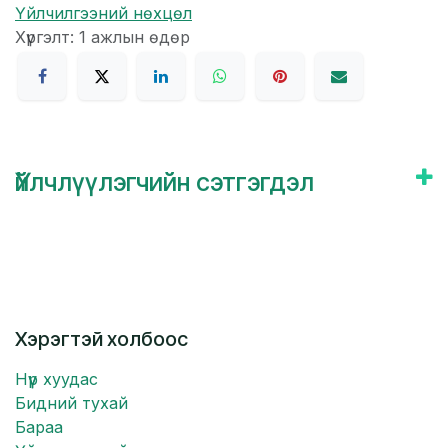
Үйлчилгээний нөхцөл
Хүргэлт: 1 ажлын өдөр
Үйлчлүүлэгчийн сэтгэгдэл
Хэрэгтэй холбоос
Нүүр хуудас
Бидний тухай
Бараа