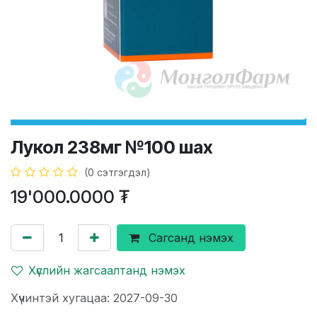
Лукол 238мг №100 шах
(0 сэтгэгдэл)
19'000.0000
₮
Сагсанд нэмэх
Хүслийн жагсаалтанд нэмэх
Хүчинтэй хугацаа: 2027-09-30