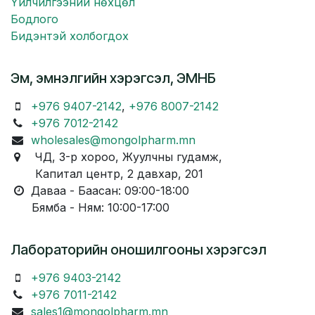
Үйлчилгээний нөхцөл
Бодлого
Бидэнтэй холбогдох
Эм, эмнэлгийн хэрэгсэл, ЭМНБ
+976 9407-2142
,
+976 8007-2142
+976 7012-2142
wholesales@mongolpharm.mn
ЧД, 3-р хороо, Жуулчны гудамж,
Капитал центр, 2 давхар, 201
Даваа - Баасан: 09:00-18:00
Бямба - Ням: 10:00-17:00
Лабораторийн оношилгооны хэрэгсэл
+976 9403-2142
+976 7011-2142
sales1@mongolpharm.mn