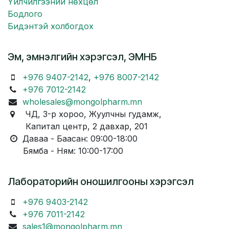
Үйлчилгээний нөхцөл
Бодлого
Бидэнтэй холбогдох
Эм, эмнэлгийн хэрэгсэл, ЭМНБ
+976 9407-2142
,
+976 8007-2142
+976 7012-2142
wholesales@mongolpharm.mn
ЧД, 3-р хороо, Жуулчны гудамж,
Капитал центр, 2 давхар, 201
Даваа - Баасан: 09:00-18:00
Бямба - Ням: 10:00-17:00
Лабораторийн оношилгооны хэрэгсэл
+976 9403-2142
+976 7011-2142
sales1@mongolpharm.mn