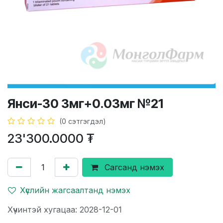
Янси-30 3мг+0.03мг №21
(0 сэтгэгдэл)
23'300.0000
₮
Сагсанд нэмэх
Хүслийн жагсаалтанд нэмэх
Хүчинтэй хугацаа: 2028-12-01