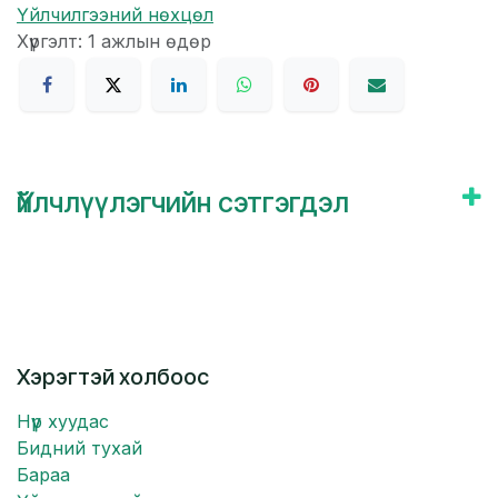
Үйлчилгээний нөхцөл
Хүргэлт: 1 ажлын өдөр
Үйлчлүүлэгчийн сэтгэгдэл
Хэрэгтэй холбоос
Нүүр хуудас
Бидний тухай
Бараа