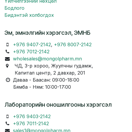
Үйлчилгээний нөхцөл
Бодлого
Бидэнтэй холбогдох
Эм, эмнэлгийн хэрэгсэл, ЭМНБ
+976 9407-2142
,
+976 8007-2142
+976 7012-2142
wholesales@mongolpharm.mn
ЧД, 3-р хороо, Жуулчны гудамж,
Капитал центр, 2 давхар, 201
Даваа - Баасан: 09:00-18:00
Бямба - Ням: 10:00-17:00
Лабораторийн оношилгооны хэрэгсэл
+976 9403-2142
+976 7011-2142
sales1@mongolpharm.mn