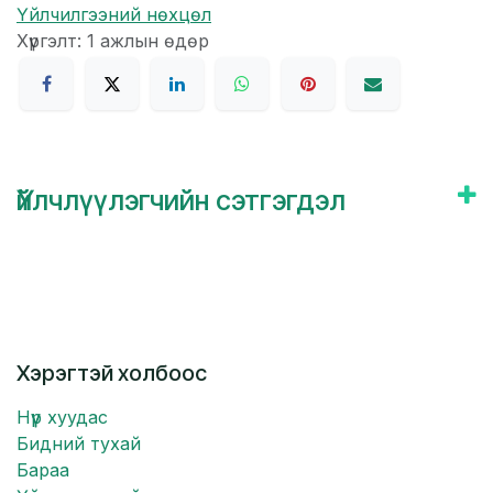
Үйлчилгээний нөхцөл
Хүргэлт: 1 ажлын өдөр
Үйлчлүүлэгчийн сэтгэгдэл
Хэрэгтэй холбоос
Нүүр хуудас
Бидний тухай
Бараа