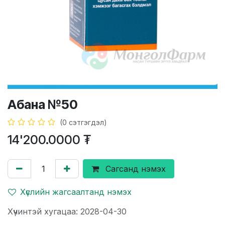
Абана №50
(0 сэтгэгдэл)
14'200.0000
₮
Сагсанд нэмэх
Хүслийн жагсаалтанд нэмэх
Хүчинтэй хугацаа: 2028-04-30