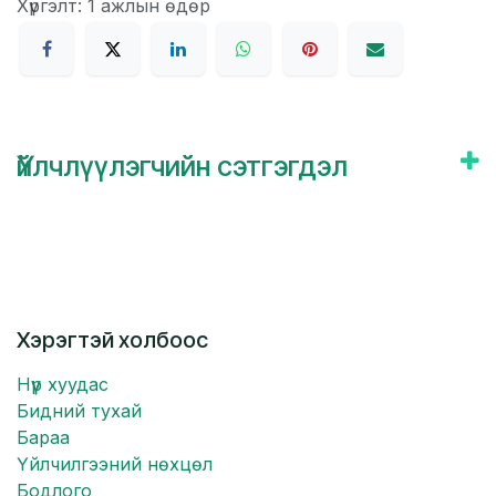
Хүргэлт: 1 ажлын өдөр
Үйлчлүүлэгчийн сэтгэгдэл
Хэрэгтэй холбоос
Нүүр хуудас
Бидний тухай
Бараа
Үйлчилгээний нөхцөл
Бодлого