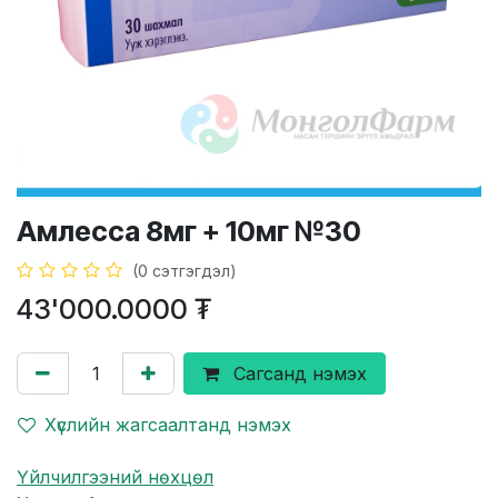
Амлесса 8мг + 10мг №30
(0 сэтгэгдэл)
43'000.0000
₮
Сагсанд нэмэх
Хүслийн жагсаалтанд нэмэх
Үйлчилгээний нөхцөл