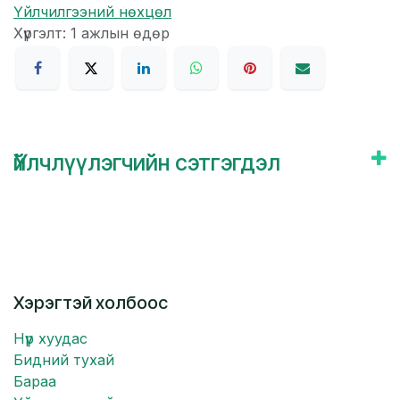
Үйлчилгээний нөхцөл
Хүргэлт: 1 ажлын өдөр
Үйлчлүүлэгчийн сэтгэгдэл
Хэрэгтэй холбоос
Нүүр хуудас
Бидний тухай
Бараа