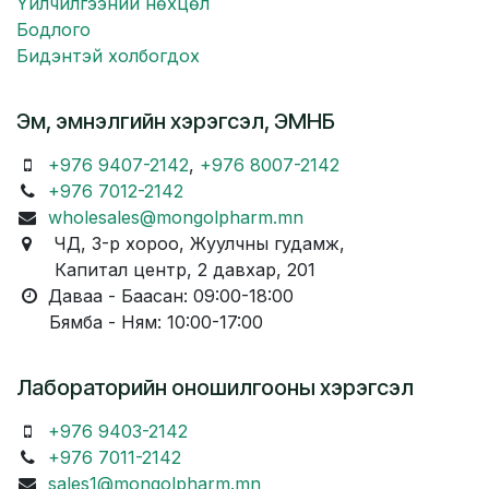
Үйлчилгээний нөхцөл
Бодлого
Бидэнтэй холбогдох
Эм, эмнэлгийн хэрэгсэл, ЭМНБ
+976 9407-2142
,
+976 8007-2142
+976 7012-2142
wholesales@mongolpharm.mn
ЧД, 3-р хороо, Жуулчны гудамж,
Капитал центр, 2 давхар, 201
Даваа - Баасан: 09:00-18:00
Бямба - Ням: 10:00-17:00
Лабораторийн оношилгооны хэрэгсэл
+976 9403-2142
+976 7011-2142
sales1@mongolpharm.mn