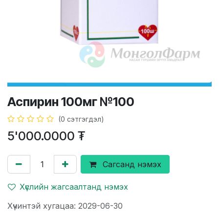
Аспирин 100мг №100
(0 сэтгэгдэл)
5'000.0000
₮
Сагсанд нэмэх
Хүслийн жагсаалтанд нэмэх
Хүчинтэй хугацаа: 2029-06-30