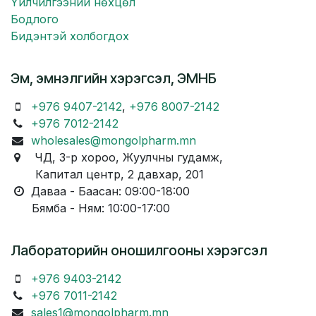
Үйлчилгээний нөхцөл
Бодлого
Бидэнтэй холбогдох
Эм, эмнэлгийн хэрэгсэл, ЭМНБ
+976 9407-2142
,
+976 8007-2142
+976 7012-2142
wholesales@mongolpharm.mn
ЧД, 3-р хороо, Жуулчны гудамж,
Капитал центр, 2 давхар, 201
Даваа - Баасан: 09:00-18:00
Бямба - Ням: 10:00-17:00
Лабораторийн оношилгооны хэрэгсэл
+976 9403-2142
+976 7011-2142
sales1@mongolpharm.mn