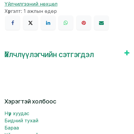
Үйлчилгээний нөхцөл
Хүргэлт: 1 ажлын өдөр
Үйлчлүүлэгчийн сэтгэгдэл
Хэрэгтэй холбоос
Нүүр хуудас
Бидний тухай
Бараа