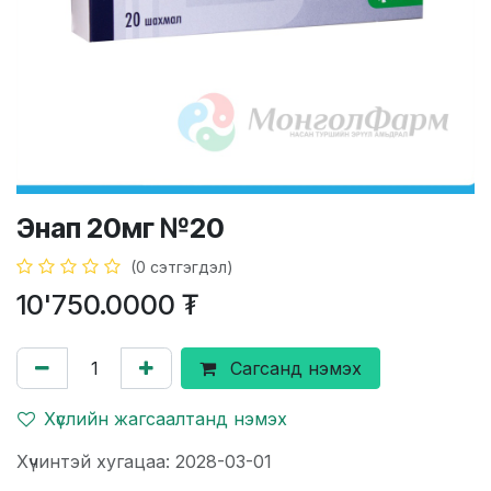
Энап 20мг №20
(0 сэтгэгдэл)
10'750.0000
₮
Сагсанд нэмэх
Хүслийн жагсаалтанд нэмэх
Хүчинтэй хугацаа: 2028-03-01