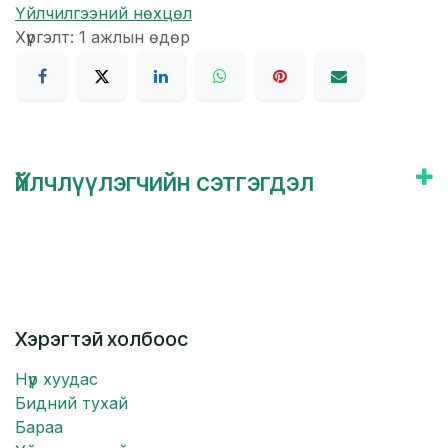
Үйлчилгээний нөхцөл
Хүргэлт: 1 ажлын өдөр
Үйлчлүүлэгчийн сэтгэгдэл
Хэрэгтэй холбоос
Нүүр хуудас
Бидний тухай
Бараа