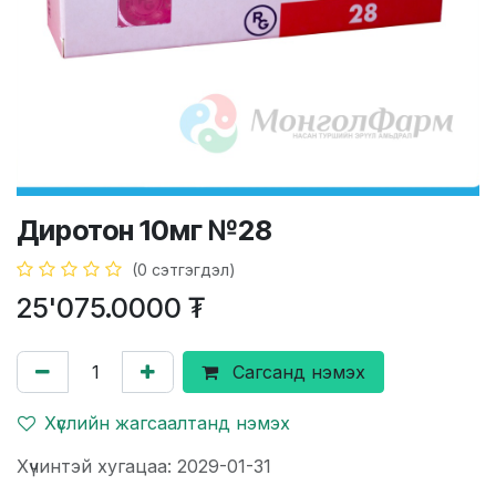
Диротон 10мг №28
(0 сэтгэгдэл)
25'075.0000
₮
Сагсанд нэмэх
Хүслийн жагсаалтанд нэмэх
Хүчинтэй хугацаа: 2029-01-31