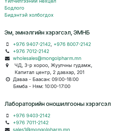
Үйлчилгээний нөхцөл
Бодлого
Бидэнтэй холбогдох
Эм, эмнэлгийн хэрэгсэл, ЭМНБ
+976 9407-2142
,
+976 8007-2142
+976 7012-2142
wholesales@mongolpharm.mn
ЧД, 3-р хороо, Жуулчны гудамж,
Капитал центр, 2 давхар, 201
Даваа - Баасан: 09:00-18:00
Бямба - Ням: 10:00-17:00
Лабораторийн оношилгооны хэрэгсэл
+976 9403-2142
+976 7011-2142
sales1@mongolpharm.mn