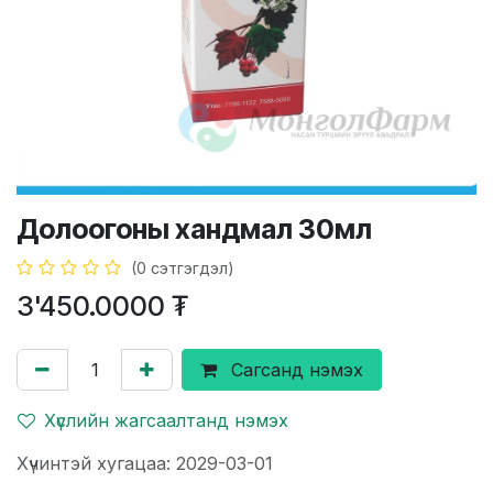
Долоогоны хандмал 30мл
(0 сэтгэгдэл)
3'450.0000
₮
Сагсанд нэмэх
Хүслийн жагсаалтанд нэмэх
Хүчинтэй хугацаа: 2029-03-01