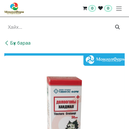
Skip to Content
0
0
Бүх бараа