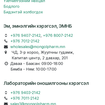
Үйлчилгээний нөхцөл
Бодлого
Бидэнтэй холбогдох
Эм, эмнэлгийн хэрэгсэл, ЭМНБ
+976 9407-2142
,
+976 8007-2142
+976 7012-2142
wholesales@mongolpharm.mn
ЧД, 3-р хороо, Жуулчны гудамж,
Капитал центр, 2 давхар, 201
Даваа - Баасан: 09:00-18:00
Бямба - Ням: 10:00-17:00
Лабораторийн оношилгооны хэрэгсэл
+976 9403-2142
+976 7011-2142
sales1@mongolpharm.mn