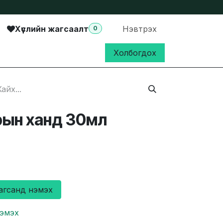
Хүслийн жагсаалт
Нэвтрэх
0
Холбогдох
рын ханд 30мл
агсанд нэмэх
нэмэх