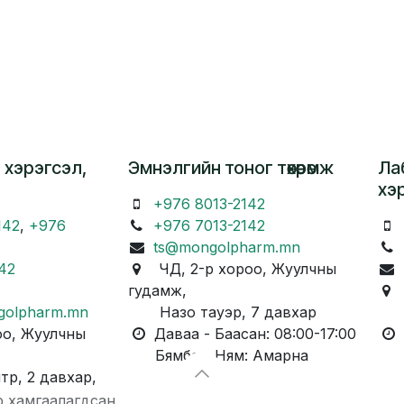
 хэрэгсэл,
Эмнэлгийн тоног төхөөрөмж
Ла
хэ
+976 8013-2142
142
,
+976
+976 7013-2142
ts@mongolpharm.mn
42
ЧД, 2-р хороо, Жуулчны
гудамж,
Ч
golpharm.mn
Назо тауэр, 7 давхар
Ка
о, Жуулчны
Даваа - Баасан: 08:00-17:00
Д
Бямба - Ням: Амарна
Бя
, 2 давхар,
р хамгаалагдсан.