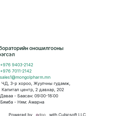
бораторийн оношилгооны
рэгсэл
+976 9403-2142
+976 7011-2142
sales1@mongolpharm.mn
Д, 3-р хороо, Жуулчны гудамж,
питал центр, 2 давхар, 202
аваа - Баасан: 09:00-18:00
мба - Ням: Амарна
Powered by
with Cubicsoft LLC