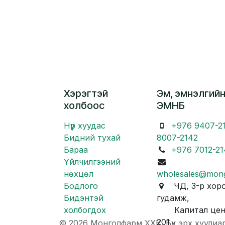
Хэрэгтэй
Эм, эмнэлгийн
холбоос
ЭМНБ
Нүүр хуудас
+976 9407-2
Бидний тухай
8007-2142
Бараа
+976 7012-21
Үйлчилгээний
нөхцөл
wholesales@mon
Бодлого
ЧД, 3-р хоро
Бидэнтэй
гудамж,
холбогдох
Капитал центр
201
© 2026 Монголфарм ХХК. Бүх эрх хуулиа