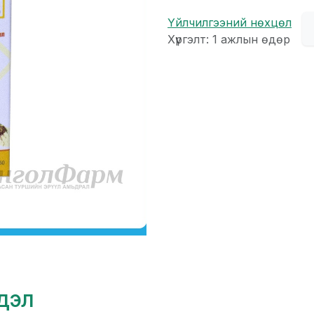
Үйлчилгээний нөхцөл
Хүргэлт: 1 ажлын өдөр
гдэл