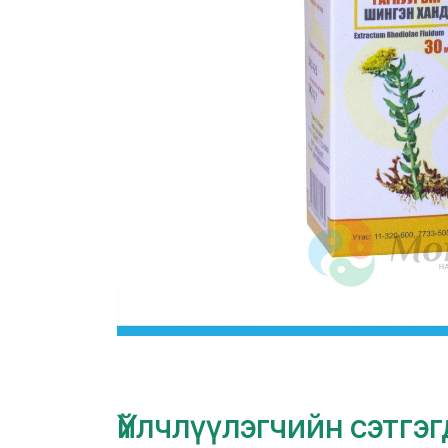
Үйлчлүүлэгчийн сэтгэ