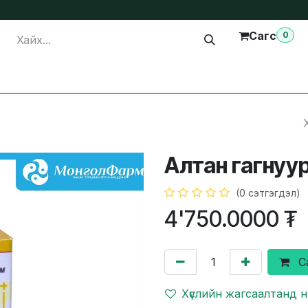
Сагс
0
лга
Тусламж
Бидэнтэй холбогдох
Алтан гагнуу
(0 сэтгэгдэл)
4'750.0000
₮
С
Хүслийн жагсаалтанд 