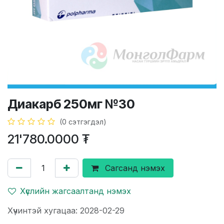
Диакарб 250мг №30
(0 сэтгэгдэл)
21'780.0000
₮
Сагсанд нэмэх
Хүслийн жагсаалтанд нэмэх
Хүчинтэй хугацаа: 2028-02-29