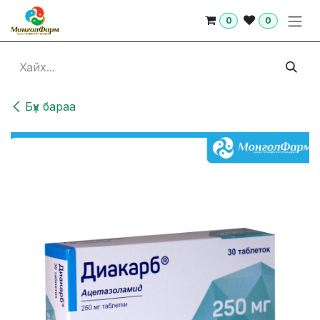
Skip to Content
0
0
Бүх бараа