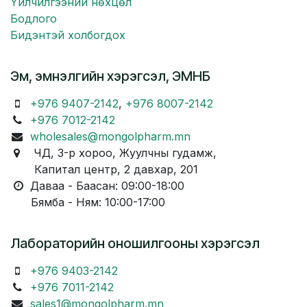
Үйлчилгээний нөхцөл
Бодлого
Бидэнтэй холбогдох
Эм, эмнэлгийн хэрэгсэл, ЭМНБ
+976 9407-2142
,
+976 8007-2142
+976 7012-2142
wholesales@mongolpharm.mn
ЧД, 3-р хороо, Жуулчны гудамж,
Капитал центр, 2 давхар, 201
Даваа - Баасан: 09:00-18:00
Бямба - Ням: 10:00-17:00
Лабораторийн оношилгооны хэрэгсэл
+976 9403-2142
+976 7011-2142
sales1@mongolpharm.mn