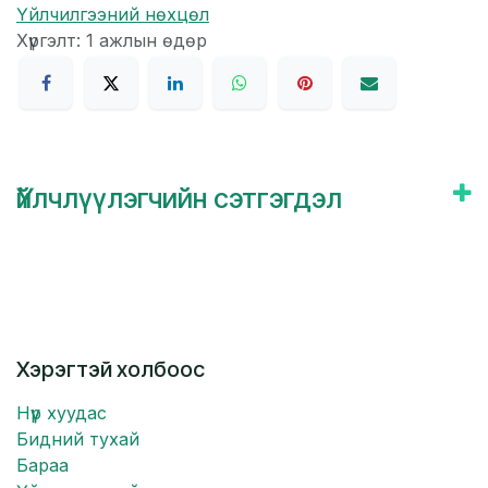
Үйлчилгээний нөхцөл
Хүргэлт: 1 ажлын өдөр
Үйлчлүүлэгчийн сэтгэгдэл
Хэрэгтэй холбоос
Нүүр хуудас
Бидний тухай
Бараа