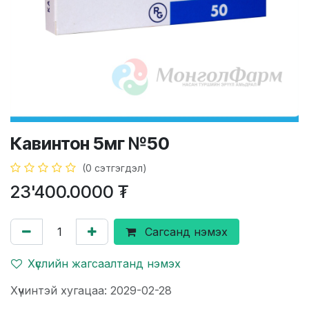
Кавинтон 5мг №50
(0 сэтгэгдэл)
23'400.0000
₮
Сагсанд нэмэх
Хүслийн жагсаалтанд нэмэх
Хүчинтэй хугацаа: 2029-02-28