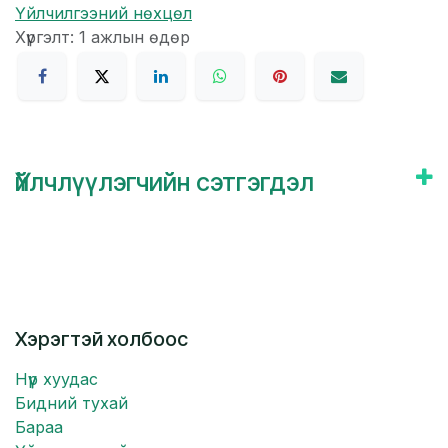
Үйлчилгээний нөхцөл
Хүргэлт: 1 ажлын өдөр
Үйлчлүүлэгчийн сэтгэгдэл
Хэрэгтэй холбоос
Нүүр хуудас
Бидний тухай
Бараа