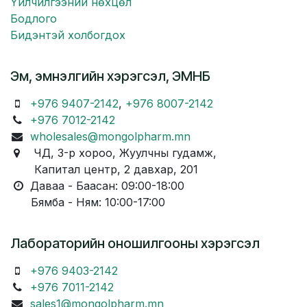
Үйлчилгээний нөхцөл
Бодлого
Бидэнтэй холбогдох
Эм, эмнэлгийн хэрэгсэл, ЭМНБ
+976 9407-2142
,
+976 8007-2142
+976 7012-2142
wholesales@mongolpharm.mn
ЧД, 3-р хороо, Жуулчны гудамж,
Капитал центр, 2 давхар, 201
Даваа - Баасан: 09:00-18:00
Бямба - Ням: 10:00-17:00
Лабораторийн оношилгооны хэрэгсэл
+976 9403-2142
+976 7011-2142
sales1@mongolpharm.mn