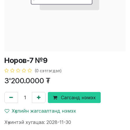
Норов-7 №9
(0 сэтгэгдэл)
3'200.0000
₮
Сагсанд нэмэх
Хүслийн жагсаалтанд нэмэх
Хүчинтэй хугацаа: 2028-11-30