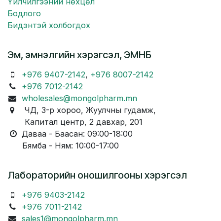
Үйлчилгээний нөхцөл
Бодлого
Бидэнтэй холбогдох
Эм, эмнэлгийн хэрэгсэл, ЭМНБ
+976 9407-2142
,
+976 8007-2142
+976 7012-2142
wholesales@mongolpharm.mn
ЧД, 3-р хороо, Жуулчны гудамж,
Капитал центр, 2 давхар, 201
Даваа - Баасан: 09:00-18:00
Бямба - Ням: 10:00-17:00
Лабораторийн оношилгооны хэрэгсэл
+976 9403-2142
+976 7011-2142
sales1@mongolpharm.mn