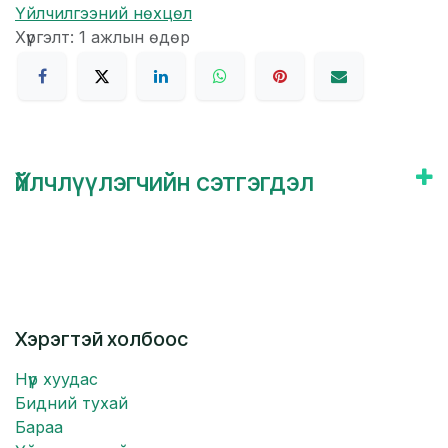
Үйлчилгээний нөхцөл
Хүргэлт: 1 ажлын өдөр
Үйлчлүүлэгчийн сэтгэгдэл
Хэрэгтэй холбоос
Нүүр хуудас
Бидний тухай
Бараа