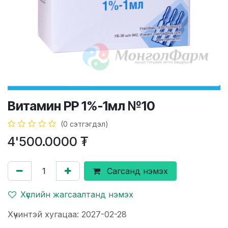
Витамин РР 1%-1мл №10
(0 сэтгэгдэл)
4'500.0000
₮
Сагсанд нэмэх
Хүслийн жагсаалтанд нэмэх
Хүчинтэй хугацаа: 2027-02-28