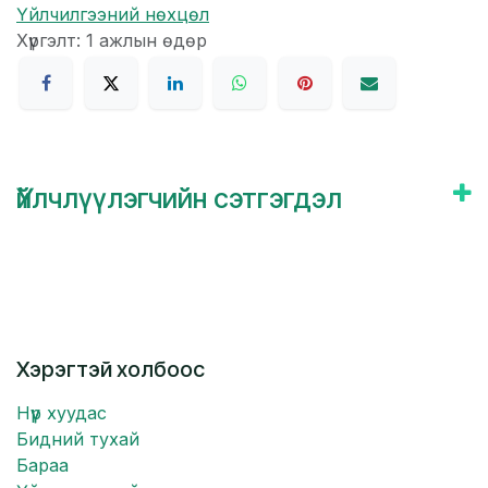
Үйлчилгээний нөхцөл
Хүргэлт: 1 ажлын өдөр
Үйлчлүүлэгчийн сэтгэгдэл
Хэрэгтэй холбоос
Нүүр хуудас
Бидний тухай
Бараа