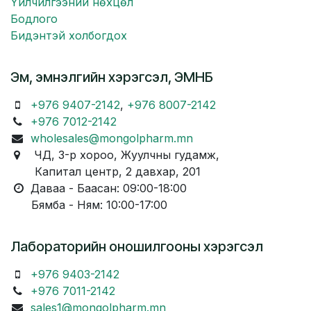
Үйлчилгээний нөхцөл
Бодлого
Бидэнтэй холбогдох
Эм, эмнэлгийн хэрэгсэл, ЭМНБ
+976 9407-2142
,
+976 8007-2142
+976 7012-2142
wholesales@mongolpharm.mn
ЧД, 3-р хороо, Жуулчны гудамж,
Капитал центр, 2 давхар, 201
Даваа - Баасан: 09:00-18:00
Бямба - Ням: 10:00-17:00
Лабораторийн оношилгооны хэрэгсэл
+976 9403-2142
+976 7011-2142
sales1@mongolpharm.mn