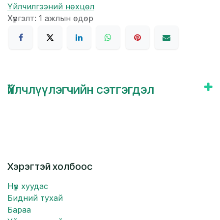
Үйлчилгээний нөхцөл
Хүргэлт: 1 ажлын өдөр
Үйлчлүүлэгчийн сэтгэгдэл
Хэрэгтэй холбоос
Нүүр хуудас
Бидний тухай
Бараа