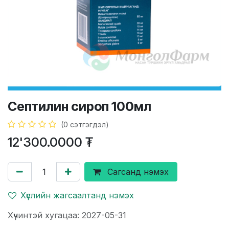
Септилин сироп 100мл
(0 сэтгэгдэл)
12'300.0000
₮
Сагсанд нэмэх
Хүслийн жагсаалтанд нэмэх
Хүчинтэй хугацаа: 2027-05-31