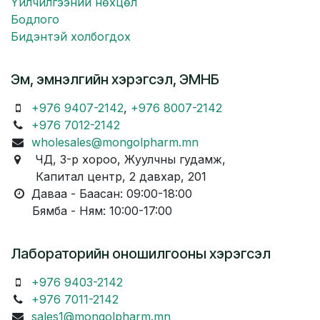
Үйлчилгээний нөхцөл
Бодлого
Бидэнтэй холбогдох
Эм, эмнэлгийн хэрэгсэл, ЭМНБ
+976 9407-2142
,
+976 8007-2142
+976 7012-2142
wholesales@mongolpharm.mn
ЧД, 3-р хороо, Жуулчны гудамж,
Капитал центр, 2 давхар, 201
Даваа - Баасан: 09:00-18:00
Бямба - Ням: 10:00-17:00
Лабораторийн оношилгооны хэрэгсэл
+976 9403-2142
+976 7011-2142
sales1@mongolpharm.mn