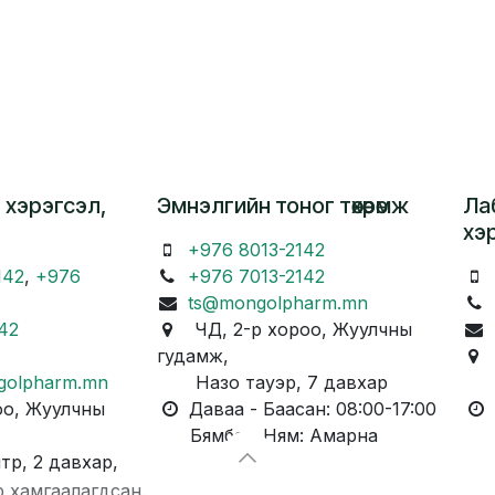
 хэрэгсэл,
Эмнэлгийн тоног төхөөрөмж
Ла
хэ
+976 8013-2142
142
,
+976
+976 7013-2142
ts@mongolpharm.mn
42
ЧД, 2-р хороо, Жуулчны
гудамж,
Ч
golpharm.mn
Назо тауэр, 7 давхар
Ка
о, Жуулчны
Даваа - Баасан: 08:00-17:00
Д
Бямба - Ням: Амарна
Бя
, 2 давхар,
р хамгаалагдсан.