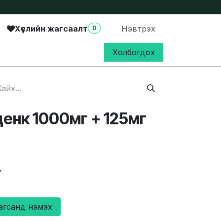
Хүслийн жагсаалт
Нэвтрэх
0
Холбогдох
енк 1000мг + 125мг
₮
агсанд нэмэх