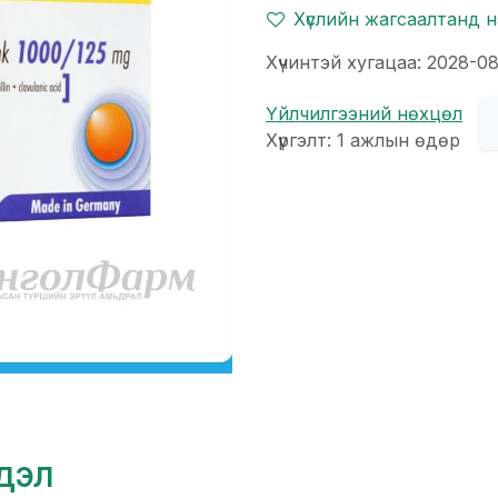
Хүслийн жагсаалтанд 
Хүчинтэй хугацаа: 2028-08
Үйлчилгээний нөхцөл
Хүргэлт: 1 ажлын өдөр
гдэл