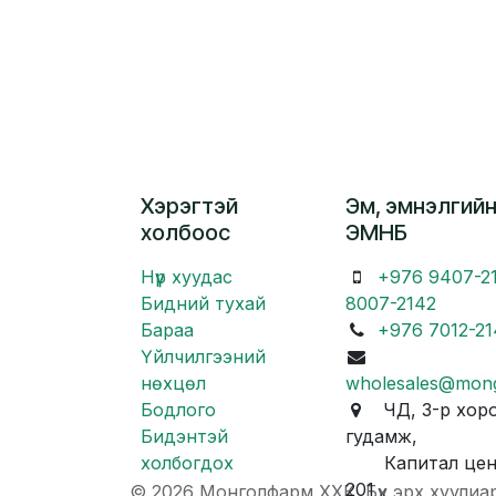
Хэрэгтэй
Эм, эмнэлгийн
холбоос
ЭМНБ
Нүүр хуудас
+976 9407-2
Бидний тухай
8007-2142
Бараа
+976 7012-21
Үйлчилгээний
нөхцөл
wholesales@mon
Бодлого
ЧД, 3-р хоро
Бидэнтэй
гудамж,
холбогдох
Капитал центр
201
© 2026 Монголфарм ХХК. Бүх эрх хуулиа