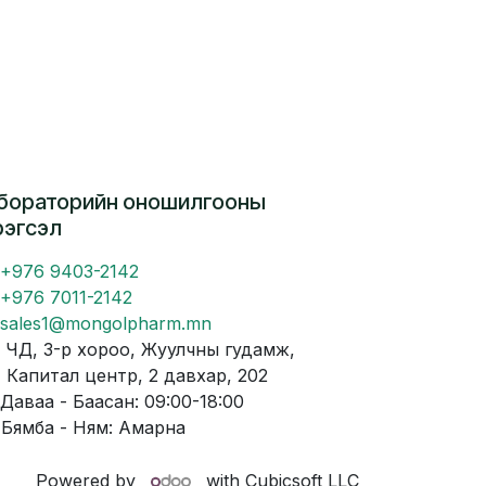
бораторийн оношилгооны
рэгсэл
+976 9403-2142
+976 7011-2142
sales1@mongolpharm.mn
Д, 3-р хороо, Жуулчны гудамж,
питал центр, 2 давхар, 202
аваа - Баасан: 09:00-18:00
мба - Ням: Амарна
Powered by
with Cubicsoft LLC