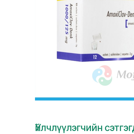
Үйлчлүүлэгчийн сэтгэ