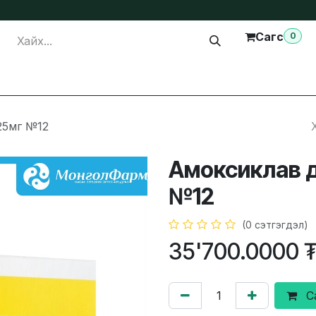
Сагс
0
лга
Тусламж
Бидэнтэй холбогдох
25мг №12
Амоксиклав д
№12
(0 сэтгэгдэл)
35'700.0000
С