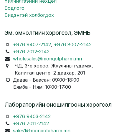
Үйлчилгээний нөхцөл
Бодлого
Бидэнтэй холбогдох
Эм, эмнэлгийн хэрэгсэл, ЭМНБ
+976 9407-2142
,
+976 8007-2142
+976 7012-2142
wholesales@mongolpharm.mn
ЧД, 3-р хороо, Жуулчны гудамж,
Капитал центр, 2 давхар, 201
Даваа - Баасан: 09:00-18:00
Бямба - Ням: 10:00-17:00
Лабораторийн оношилгооны хэрэгсэл
+976 9403-2142
+976 7011-2142
sales1@mongolpharm.mn