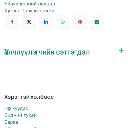
Үйлчилгээний нөхцөл
Хүргэлт: 1 ажлын өдөр
Үйлчлүүлэгчийн сэтгэгдэл
Хэрэгтэй холбоос
Нүүр хуудас
Бидний тухай
Бараа