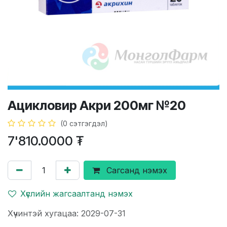
Ацикловир Акри 200мг №20
(0 сэтгэгдэл)
7'810.0000
₮
Сагсанд нэмэх
Хүслийн жагсаалтанд нэмэх
Хүчинтэй хугацаа: 2029-07-31