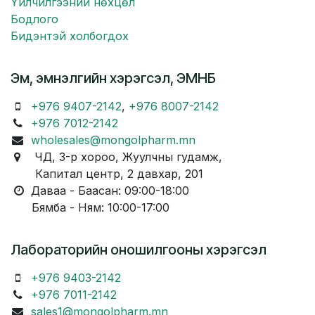
Үйлчилгээний нөхцөл
Бодлого
Бидэнтэй холбогдох
Эм, эмнэлгийн хэрэгсэл, ЭМНБ
+976 9407-2142
,
+976 8007-2142
+976 7012-2142
wholesales@mongolpharm.mn
ЧД, 3-р хороо, Жуулчны гудамж,
Капитал центр, 2 давхар, 201
Даваа - Баасан: 09:00-18:00
Бямба - Ням: 10:00-17:00
Лабораторийн оношилгооны хэрэгсэл
+976 9403-2142
+976 7011-2142
sales1@mongolpharm.mn