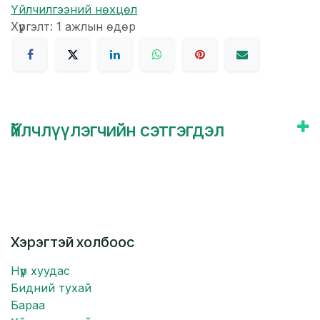
Үйлчилгээний нөхцөл
Хүргэлт: 1 ажлын өдөр
Үйлчлүүлэгчийн сэтгэгдэл
Хэрэгтэй холбоос
Нүүр хуудас
Бидний тухай
Бараа