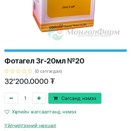
Фотагел 3г-20мл №20
(0 сэтгэгдэл)
32'200.0000
₮
Сагсанд нэмэх
Хүслийн жагсаалтанд нэмэх
Үйлчилгээний нөхцөл