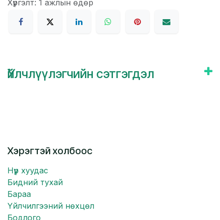
Хүргэлт: 1 ажлын өдөр
Үйлчлүүлэгчийн сэтгэгдэл
Хэрэгтэй холбоос
Нүүр хуудас
Бидний тухай
Бараа
Үйлчилгээний нөхцөл
Бодлого