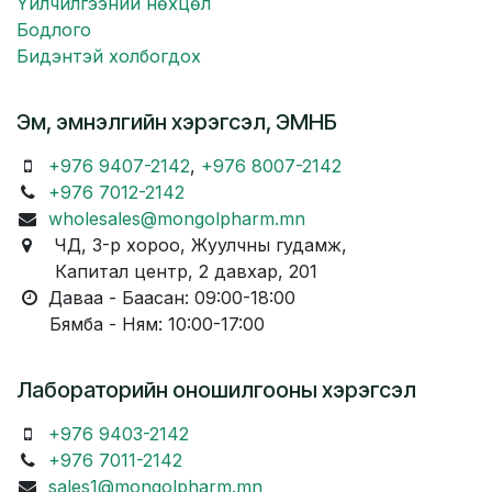
Үйлчилгээний нөхцөл
Бодлого
Бидэнтэй холбогдох
Эм, эмнэлгийн хэрэгсэл, ЭМНБ
+976 9407-2142
,
+976 8007-2142
+976 7012-2142
wholesales@mongolpharm.mn
ЧД, 3-р хороо, Жуулчны гудамж,
Капитал центр, 2 давхар, 201
Даваа - Баасан: 09:00-18:00
Бямба - Ням: 10:00-17:00
Лабораторийн оношилгооны хэрэгсэл
+976 9403-2142
+976 7011-2142
sales1@mongolpharm.mn