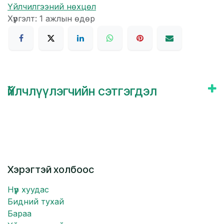
Үйлчилгээний нөхцөл
Хүргэлт: 1 ажлын өдөр
Үйлчлүүлэгчийн сэтгэгдэл
Хэрэгтэй холбоос
Нүүр хуудас
Бидний тухай
Бараа