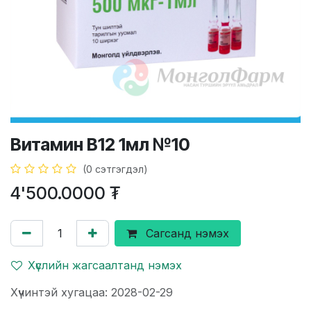
Витамин В12 1мл №10
(0 сэтгэгдэл)
4'500.0000
₮
Сагсанд нэмэх
Хүслийн жагсаалтанд нэмэх
Хүчинтэй хугацаа: 2028-02-29