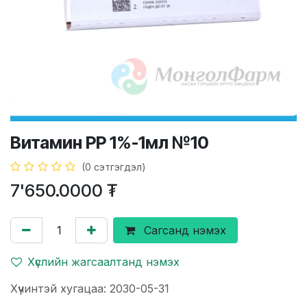
Витамин РР 1%-1мл №10
(0 сэтгэгдэл)
7'650.0000
₮
Сагсанд нэмэх
Хүслийн жагсаалтанд нэмэх
Хүчинтэй хугацаа: 2030-05-31