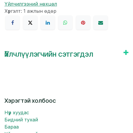
Үйлчилгээний нөхцөл
Хүргэлт: 1 ажлын өдөр
Үйлчлүүлэгчийн сэтгэгдэл
Хэрэгтэй холбоос
Нүүр хуудас
Бидний тухай
Бараа