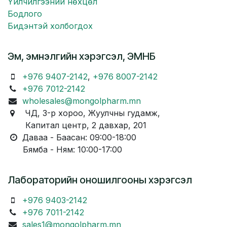
Үйлчилгээний нөхцөл
Бодлого
Бидэнтэй холбогдох
Эм, эмнэлгийн хэрэгсэл, ЭМНБ
+976 9407-2142
,
+976 8007-2142
+976 7012-2142
wholesales@mongolpharm.mn
ЧД, 3-р хороо, Жуулчны гудамж,
Капитал центр, 2 давхар, 201
Даваа - Баасан: 09:00-18:00
Бямба - Ням: 10:00-17:00
Лабораторийн оношилгооны хэрэгсэл
+976 9403-2142
+976 7011-2142
sales1@mongolpharm.mn