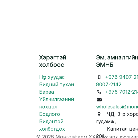
Хэрэгтэй
Эм, эмнэлгийн
холбоос
ЭМНБ
Нүүр хуудас
+976 9407-2
Бидний тухай
8007-2142
Бараа
+976 7012-21
Үйлчилгээний
нөхцөл
wholesales@mon
Бодлого
ЧД, 3-р хоро
Бидэнтэй
гудамж,
холбогдох
Капитал центр
201
© 2026 Монголфарм ХХК. Бүх эрх хуулиа