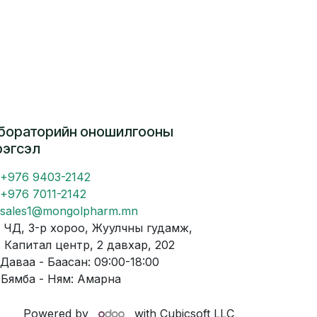
бораторийн оношилгооны
рэгсэл
+976 9403-2142
+976 7011-2142
sales1@mongolpharm.mn
Д, 3-р хороо, Жуулчны гудамж,
питал центр, 2 давхар, 202
аваа - Баасан: 09:00-18:00
мба - Ням: Амарна
Powered by
with Cubicsoft LLC