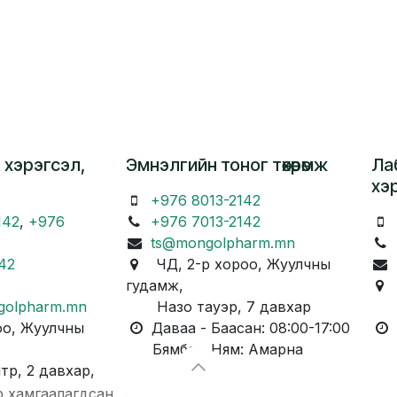
 хэрэгсэл,
Эмнэлгийн тоног төхөөрөмж
Ла
хэ
+976 8013-2142
142
,
+976
+976 7013-2142
ts@mongolpharm.mn
42
ЧД, 2-р хороо, Жуулчны
гудамж,
Ч
golpharm.mn
Назо тауэр, 7 давхар
Ка
о, Жуулчны
Даваа - Баасан: 08:00-17:00
Д
Бямба - Ням: Амарна
Бя
, 2 давхар,
р хамгаалагдсан.