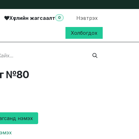
Хүслийн жагсаалт
Нэвтрэх
0
Холбогдох
мг №80
агсанд нэмэх
нэмэх