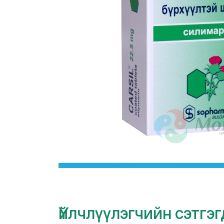
Үйлчлүүлэгчийн сэтгэ