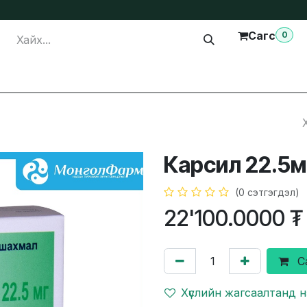
Сагс
0
лга
Тусламж
Бидэнтэй холбогдох
Карсил 22.5
(0 сэтгэгдэл)
22'100.0000
₮
С
Хүслийн жагсаалтанд 