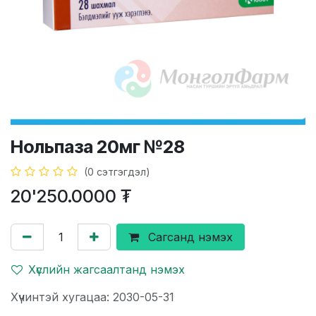
Нольпаза 20мг №28
(0 сэтгэгдэл)
20'250.0000
₮
Сагсанд нэмэх
Хүслийн жагсаалтанд нэмэх
Хүчинтэй хугацаа: 2030-05-31