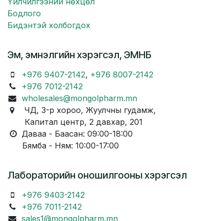
Үйлчилгээний нөхцөл
Бодлого
Бидэнтэй холбогдох
Эм, эмнэлгийн хэрэгсэл, ЭМНБ
+976 9407-2142
,
+976 8007-2142
+976 7012-2142
wholesales@mongolpharm.mn
ЧД, 3-р хороо, Жуулчны гудамж,
Капитал центр, 2 давхар, 201
Даваа - Баасан: 09:00-18:00
Бямба - Ням: 10:00-17:00
Лабораторийн оношилгооны хэрэгсэл
+976 9403-2142
+976 7011-2142
sales1@mongolpharm.mn