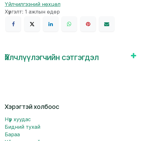
Үйлчилгээний нөхцөл
Хүргэлт: 1 ажлын өдөр
Үйлчлүүлэгчийн сэтгэгдэл
Хэрэгтэй холбоос
Нүүр хуудас
Бидний тухай
Бараа