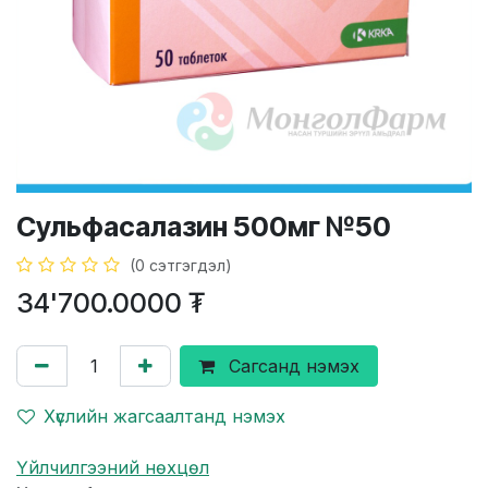
Сульфасалазин 500мг №50
(0 сэтгэгдэл)
34'700.0000
₮
Сагсанд нэмэх
Хүслийн жагсаалтанд нэмэх
Үйлчилгээний нөхцөл