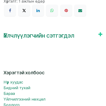
Хүргэлт: 1 ажлын өдөр
Үйлчлүүлэгчийн сэтгэгдэл
Хэрэгтэй холбоос
Нүүр хуудас
Бидний тухай
Бараа
Үйлчилгээний нөхцөл
Бодлого