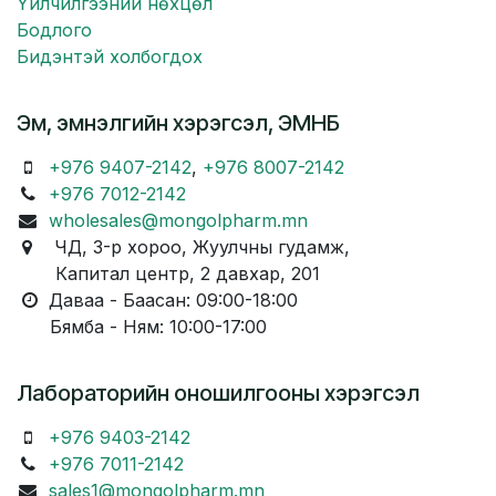
Үйлчилгээний нөхцөл
Бодлого
Бидэнтэй холбогдох
Эм, эмнэлгийн хэрэгсэл, ЭМНБ
+976 9407-2142
,
+976 8007-2142
+976 7012-2142
wholesales@mongolpharm.mn
ЧД, 3-р хороо, Жуулчны гудамж,
Капитал центр, 2 давхар, 201
Даваа - Баасан: 09:00-18:00
Бямба - Ням: 10:00-17:00
Лабораторийн оношилгооны хэрэгсэл
+976 9403-2142
+976 7011-2142
sales1@mongolpharm.mn