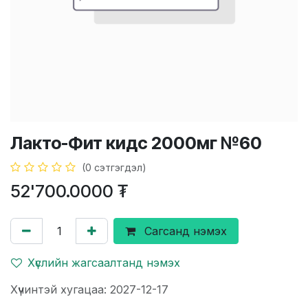
Лакто-Фит кидс 2000мг №60
(0 сэтгэгдэл)
52'700.0000
₮
Сагсанд нэмэх
Хүслийн жагсаалтанд нэмэх
Хүчинтэй хугацаа: 2027-12-17