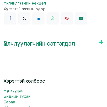
Үйлчилгээний нөхцөл
Хүргэлт: 1 ажлын өдөр
Үйлчлүүлэгчийн сэтгэгдэл
Хэрэгтэй холбоос
Нүүр хуудас
Бидний тухай
Бараа