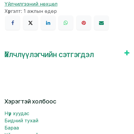
Үйлчилгээний нөхцөл
Хүргэлт: 1 ажлын өдөр
Үйлчлүүлэгчийн сэтгэгдэл
Хэрэгтэй холбоос
Нүүр хуудас
Бидний тухай
Бараа