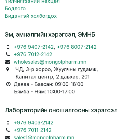
Үйлчилгээний нөхцөл
Бодлого
Бидэнтэй холбогдох
Эм, эмнэлгийн хэрэгсэл, ЭМНБ
+976 9407-2142
,
+976 8007-2142
+976 7012-2142
wholesales@mongolpharm.mn
ЧД, 3-р хороо, Жуулчны гудамж,
Капитал центр, 2 давхар, 201
Даваа - Баасан: 09:00-18:00
Бямба - Ням: 10:00-17:00
Лабораторийн оношилгооны хэрэгсэл
+976 9403-2142
+976 7011-2142
sales1@mongolpharm.mn