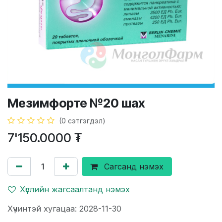
Мезимфорте №20 шах
(0 сэтгэгдэл)
7'150.0000
₮
Сагсанд нэмэх
Хүслийн жагсаалтанд нэмэх
Хүчинтэй хугацаа: 2028-11-30