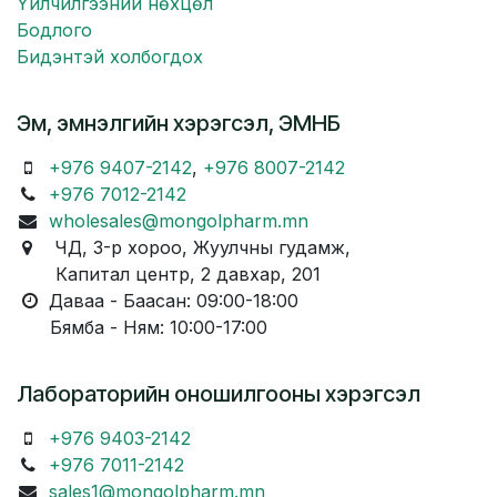
Үйлчилгээний нөхцөл
Бодлого
Бидэнтэй холбогдох
Эм, эмнэлгийн хэрэгсэл, ЭМНБ
+976 9407-2142
,
+976 8007-2142
+976 7012-2142
wholesales@mongolpharm.mn
ЧД, 3-р хороо, Жуулчны гудамж,
Капитал центр, 2 давхар, 201
Даваа - Баасан: 09:00-18:00
Бямба - Ням: 10:00-17:00
Лабораторийн оношилгооны хэрэгсэл
+976 9403-2142
+976 7011-2142
sales1@mongolpharm.mn