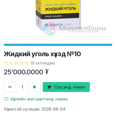
Жидкий уголь хүүхэд №10
(0 сэтгэгдэл)
25'000.0000
₮
Сагсанд нэмэх
Хүслийн жагсаалтанд нэмэх
Хүчинтэй хугацаа: 2028-08-04