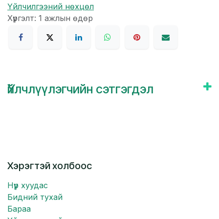
Үйлчилгээний нөхцөл
Хүргэлт: 1 ажлын өдөр
Үйлчлүүлэгчийн сэтгэгдэл
Хэрэгтэй холбоос
Нүүр хуудас
Бидний тухай
Бараа