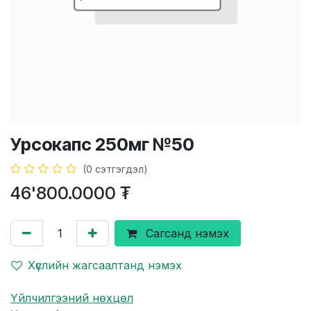
Урсокапс 250мг №50
(0 сэтгэгдэл)
46'800.0000
₮
Сагсанд нэмэх
Хүслийн жагсаалтанд нэмэх
Үйлчилгээний нөхцөл