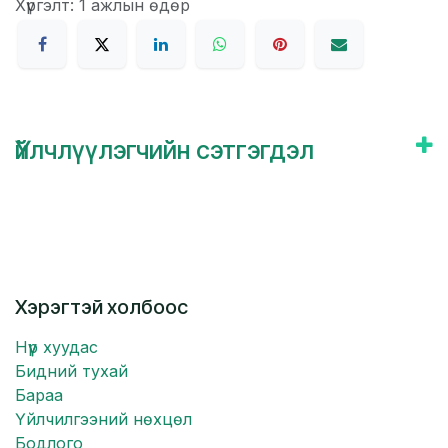
Хүргэлт: 1 ажлын өдөр
Үйлчлүүлэгчийн сэтгэгдэл
Хэрэгтэй холбоос
Нүүр хуудас
Бидний тухай
Бараа
Үйлчилгээний нөхцөл
Бодлого