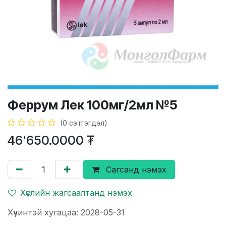
Феррум Лек 100мг/2мл №5
(0 сэтгэгдэл)
46'650.0000
₮
Сагсанд нэмэх
Хүслийн жагсаалтанд нэмэх
Хүчинтэй хугацаа: 2028-05-31