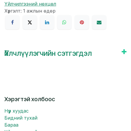
Үйлчилгээний нөхцөл
Хүргэлт: 1 ажлын өдөр
Үйлчлүүлэгчийн сэтгэгдэл
Хэрэгтэй холбоос
Нүүр хуудас
Бидний тухай
Бараа