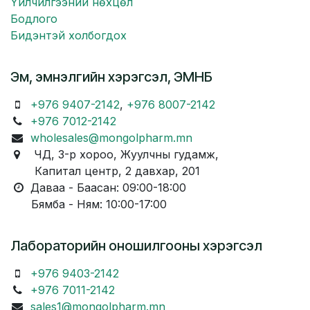
Үйлчилгээний нөхцөл
Бодлого
Бидэнтэй холбогдох
Эм, эмнэлгийн хэрэгсэл, ЭМНБ
+976 9407-2142
,
+976 8007-2142
+976 7012-2142
wholesales@mongolpharm.mn
ЧД, 3-р хороо, Жуулчны гудамж,
Капитал центр, 2 давхар, 201
Даваа - Баасан: 09:00-18:00
Бямба - Ням: 10:00-17:00
Лабораторийн оношилгооны хэрэгсэл
+976 9403-2142
+976 7011-2142
sales1@mongolpharm.mn