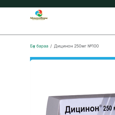
Skip to Content
Бидний тухай
Нийтлэл
Онлайн захиа
Бүх бараа
Дицинон 250мг №100