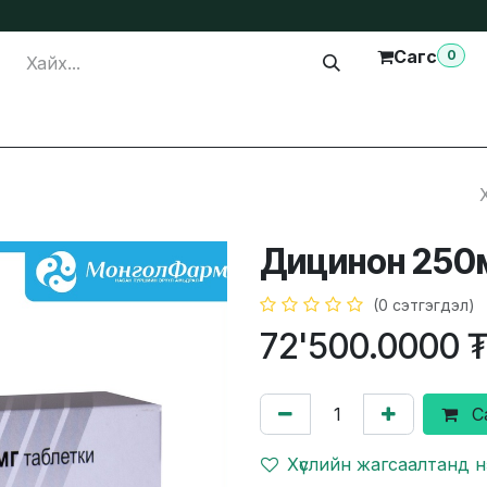
Сагс
0
лга
Тусламж
Бидэнтэй холбогдох
Дицинон 250
(0 сэтгэгдэл)
72'500.0000
С
Хүслийн жагсаалтанд 