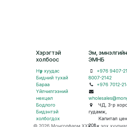
Хэрэгтэй
Эм, эмнэлгийн
холбоос
ЭМНБ
Нүүр хуудас
+976 9407-2
Бидний тухай
8007-2142
Бараа
+976 7012-21
Үйлчилгээний
нөхцөл
wholesales@mon
Бодлого
ЧД, 3-р хоро
Бидэнтэй
гудамж,
холбогдох
Капитал центр
201
© 2026 Монголфарм ХХК. Бүх эрх хуулиа