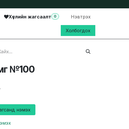
Хүслийн жагсаалт
Нэвтрэх
0
Холбогдох
мг №100
₮
агсанд нэмэх
нэмэх