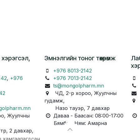
 хэрэгсэл,
Эмнэлгийн тоног төхөөрөмж
Ла
хэ
+976 8013-2142
142
,
+976
+976 7013-2142
ts@mongolpharm.mn
42
ЧД, 2-р хороо, Жуулчны
гудамж,
Ч
golpharm.mn
Назо тауэр, 7 давхар
Ка
о, Жуулчны
Даваа - Баасан: 08:00-17:00
Д
Бямба - Ням: Амарна
Бя
, 2 давхар,
р хамгаалагдсан.