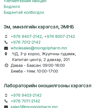
Үйлчилгээний нөхцөл
Бодлого
Бидэнтэй холбогдох
Эм, эмнэлгийн хэрэгсэл, ЭМНБ
+976 9407-2142
,
+976 8007-2142
+976 7012-2142
wholesales@mongolpharm.mn
ЧД, 3-р хороо, Жуулчны гудамж,
Капитал центр, 2 давхар, 201
Даваа - Баасан: 09:00-18:00
Бямба - Ням: 10:00-17:00
Лабораторийн оношилгооны хэрэгсэл
+976 9403-2142
+976 7011-2142
sales1@mongolpharm.mn