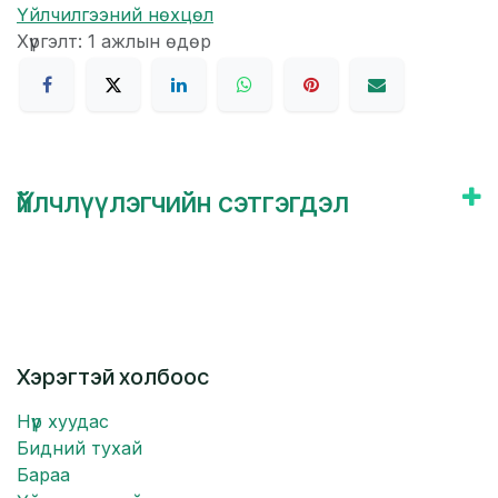
Үйлчилгээний нөхцөл
Хүргэлт: 1 ажлын өдөр
Үйлчлүүлэгчийн сэтгэгдэл
Хэрэгтэй холбоос
Нүүр хуудас
Бидний тухай
Бараа