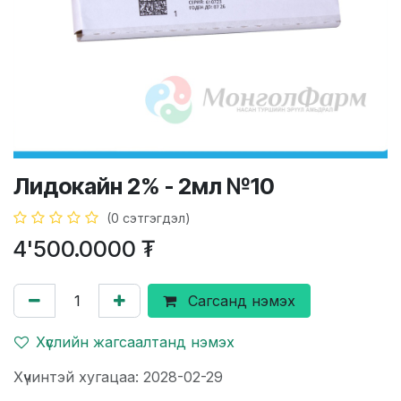
Лидокайн 2% - 2мл №10
(0 сэтгэгдэл)
4'500.0000
₮
Сагсанд нэмэх
Хүслийн жагсаалтанд нэмэх
Хүчинтэй хугацаа: 2028-02-29